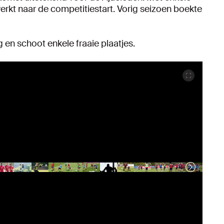
rkt naar de competitiestart. Vorig seizoen boekte
 en schoot enkele fraaie plaatjes.