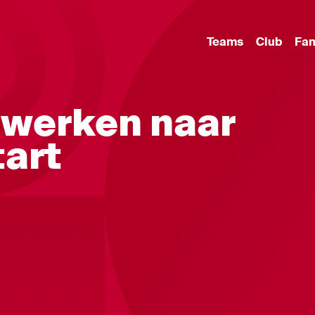
Teams
Club
Fa
oewerken naar
tart