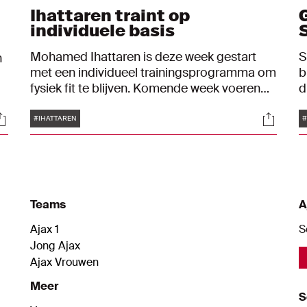
Ihattaren traint op
individuele basis
Mohamed Ihattaren is deze week gestart
S
n
met een individueel trainingsprogramma om
b
fysiek fit te blijven. Komende week voeren
d
de club en de speler gesprekken om te
v
Tags
ocials
Social
kijken hoe het vervolgtraject zal verlopen.
v
#IHATTAREN
#
S
J
i
Teams
A
Ajax 1
S
Jong Ajax
Ajax Vrouwen
Meer
S