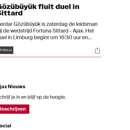
Gözübüyük fluit duel in
Sittard
erdar Gözübüyük is zaterdag de leidsman
ij de wedstrijd Fortuna Sittard - Ajax. Het
uel in Limburg begint om 16:30 uur en
ormt de aftrap van het Eredivisie-seizoen
Tags
s
Socials
oor beide clubs. Gözübüyük wordt in
FORAJA
ittard geassisteerd door Johan Balder en
oost van Zuilen. Marc Nagtegaal is de VAR
n Zeist.
jax Nieuws
chrijf je in en blijf op de hoogte.
Inschrijven
ocial