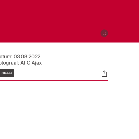
atum:
03.08.2022
otograaf:
AFC Ajax
Tags
Socials
FORAJA