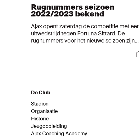
Rugnummers seizoen
2022/2023 bekend
Ajax opent zaterdag de competitie met ee
uitwedstrijd tegen Fortuna Sittard. De
rugnummers voor het nieuwe seizoen zijn
bekend. Deze lijst is onder voorbehoud
S
zolang de transferperiode nog geopend is.
De Club
Stadion
Organisatie
Historie
Jeugdopleiding
Ajax Coaching Academy