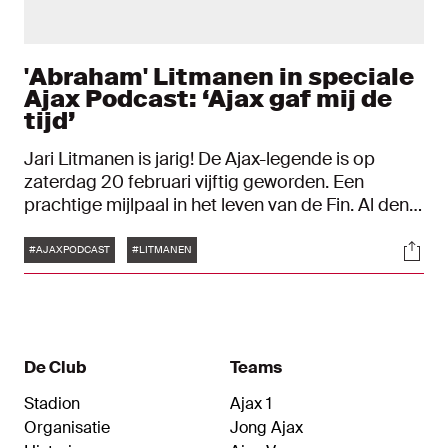
'Abraham' Litmanen in speciale
Ajax Podcast: ‘Ajax gaf mij de
tijd’
Jari Litmanen is jarig! De Ajax-legende is op
zaterdag 20 februari vijftig geworden. Een
prachtige mijlpaal in het leven van de Fin. Al denkt
hij daar zelf anders over. “Ik voel me meer ‘dertig
Tags
Soci
plus’. Maar goed, de mensen herinneren me aan
#AJAXPODCAST
#LITMANEN
dat ik vijftig ben geworden”, lacht hij in de nieuwe
Ajax Podcast.
De Club
Teams
Stadion
Ajax 1
Organisatie
Jong Ajax