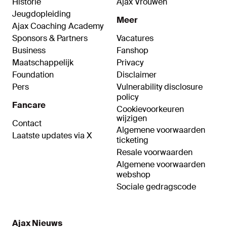
Historie
Ajax Vrouwen
Jeugdopleiding
Meer
Ajax Coaching Academy
Sponsors & Partners
Vacatures
Business
Fanshop
Maatschappelijk
Privacy
Foundation
Disclaimer
Pers
Vulnerability disclosure
policy
Fancare
Cookievoorkeuren
wijzigen
Contact
Algemene voorwaarden
Laatste updates via X
ticketing
Resale voorwaarden
Algemene voorwaarden
webshop
Sociale gedragscode
Ajax Nieuws