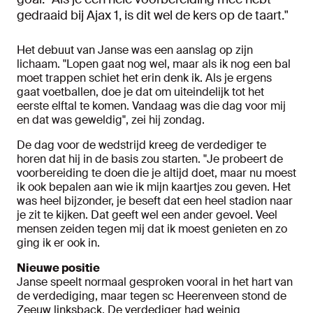
gedraaid bij Ajax 1, is dit wel de kers op de taart."
Het debuut van Janse was een aanslag op zijn
lichaam. "Lopen gaat nog wel, maar als ik nog een bal
moet trappen schiet het erin denk ik. Als je ergens
gaat voetballen, doe je dat om uiteindelijk tot het
eerste elftal te komen. Vandaag was die dag voor mij
en dat was geweldig", zei hij zondag.
De dag voor de wedstrijd kreeg de verdediger te
horen dat hij in de basis zou starten. "Je probeert de
voorbereiding te doen die je altijd doet, maar nu moest
ik ook bepalen aan wie ik mijn kaartjes zou geven. Het
was heel bijzonder, je beseft dat een heel stadion naar
je zit te kijken. Dat geeft wel een ander gevoel. Veel
mensen zeiden tegen mij dat ik moest genieten en zo
ging ik er ook in.
Nieuwe positie
Janse speelt normaal gesproken vooral in het hart van
de verdediging, maar tegen sc Heerenveen stond de
Zeeuw linksback. De verdediger had weinig