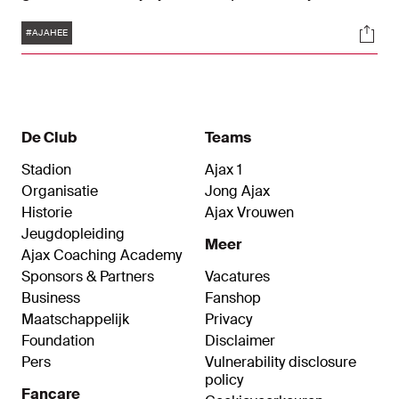
verkozen tot Player of the Match. Ajax won met 1-
Tags
Soci
0 in de eigen Johan Cruijff ArenA, mede dankzij
#AJAHEE
de assist van Godts, die zijn stempel drukte op
deze overwinning.
De Club
Teams
Stadion
Ajax 1
Organisatie
Jong Ajax
Historie
Ajax Vrouwen
Jeugdopleiding
Meer
Ajax Coaching Academy
Sponsors & Partners
Vacatures
Business
Fanshop
Maatschappelijk
Privacy
Foundation
Disclaimer
Pers
Vulnerability disclosure
policy
Fancare