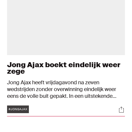
Jong Ajax boekt eindelijk weer
zege
Jong Ajax heeft vrijdagavond na zeven
wedstrijden zonder overwinning eindelijk weer
eens de volle buit gepakt. In een uitstekende
wedstrijd won de ploeg van Mitchell van der
Tags
Soci
Gaag dankzij doelpunten van Naci Ünüvar,
#JONGAJAX
Nordin Musampa, Ar’jany Martha en Sontje
Hansen met 4-3 van MVV.