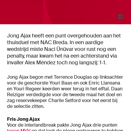
Jong Ajax heeft een punt overgehouden aan het
thuisduel met NAC Breda. In een aardige
wedstrijd miste Naci Ünüvar voor rust nog een
penalty, maar kwam het na een achterstand via
invaller Alex Méndez toch nog langszij: 1-1.
Jong Ajax begon met Terrence Douglas op linksachter
voor de geschorste Youri Baas en ook Enric Llansana
en Youri Regeer keerden weer terug in het elftal. Daan
Reiziger verdedigde voor de tweede maal het doel en
zag reservekeeper Charlie Setford voor het eerst bij
de selectie zitten.
Fris Jong Ajax
Voor de interlandbreak pakte Jong Ajax drie punten
tegen MVV
en dat leek de ploeg vertrouwen te hebben