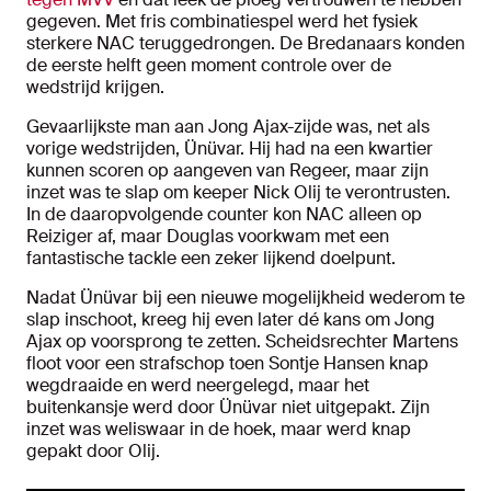
gegeven. Met fris combinatiespel werd het fysiek
sterkere NAC teruggedrongen. De Bredanaars konden
de eerste helft geen moment controle over de
wedstrijd krijgen.
Gevaarlijkste man aan Jong Ajax-zijde was, net als
vorige wedstrijden, Ünüvar. Hij had na een kwartier
kunnen scoren op aangeven van Regeer, maar zijn
inzet was te slap om keeper Nick Olij te verontrusten.
In de daaropvolgende counter kon NAC alleen op
Reiziger af, maar Douglas voorkwam met een
fantastische tackle een zeker lijkend doelpunt.
Nadat Ünüvar bij een nieuwe mogelijkheid wederom te
slap inschoot, kreeg hij even later dé kans om Jong
Ajax op voorsprong te zetten. Scheidsrechter Martens
floot voor een strafschop toen Sontje Hansen knap
wegdraaide en werd neergelegd, maar het
buitenkansje werd door Ünüvar niet uitgepakt. Zijn
inzet was weliswaar in de hoek, maar werd knap
gepakt door Olij.