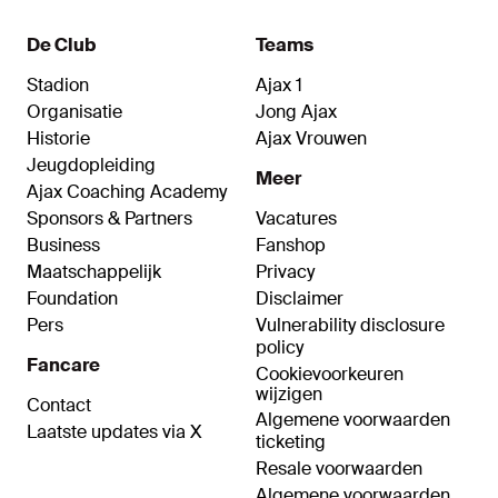
De Club
Teams
Stadion
Ajax 1
Organisatie
Jong Ajax
Historie
Ajax Vrouwen
Jeugdopleiding
Meer
Ajax Coaching Academy
Sponsors & Partners
Vacatures
Business
Fanshop
Maatschappelijk
Privacy
Foundation
Disclaimer
Pers
Vulnerability disclosure
policy
Fancare
Cookievoorkeuren
wijzigen
Contact
Algemene voorwaarden
Laatste updates via X
ticketing
Resale voorwaarden
Algemene voorwaarden