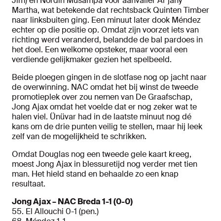
Jim) en Nordin Musampa voor aanvaller Ar’jany
Martha, wat betekende dat rechtsback Quinten Timber
naar linksbuiten ging. Een minuut later dook Méndez
echter op die positie op. Omdat zijn voorzet iets van
richting werd veranderd, belandde de bal pardoes in
het doel. Een welkome opsteker, maar vooral een
verdiende gelijkmaker gezien het spelbeeld.
Beide ploegen gingen in de slotfase nog op jacht naar
de overwinning. NAC omdat het bij winst de tweede
promotieplek over zou nemen van De Graafschap,
Jong Ajax omdat het voelde dat er nog zeker wat te
halen viel. Ünüvar had in de laatste minuut nog dé
kans om de drie punten veilig te stellen, maar hij leek
zelf van de mogelijkheid te schrikken.
Omdat Douglas nog een tweede gele kaart kreeg,
moest Jong Ajax in blessuretijd nog verder met tien
man. Het hield stand en behaalde zo een knap
resultaat.
Jong Ajax – NAC Breda 1-1 (0-0)
55. El Allouchi 0-1 (pen.)