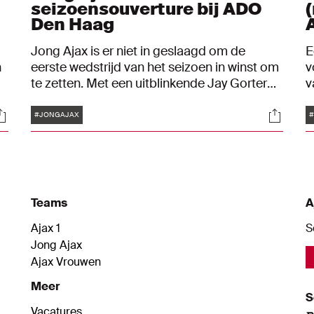
seizoensouverture bij ADO
Den Haag
Jong Ajax is er niet in geslaagd om de
E
n
eerste wedstrijd van het seizoen in winst om
v
te zetten. Met een uitblinkende Jay Gorter
v
n
op doel kon de ploeg van John Heitinga
w
Tags
ocials
Social
goed mee met de degradant van vorig
o
#JONGAJAX
#
seizoen, maar gingen de Ajacieden toch met
j
2-0 onderuit.
le
Teams
A
Ajax 1
S
Jong Ajax
Ajax Vrouwen
Meer
S
Vacatures