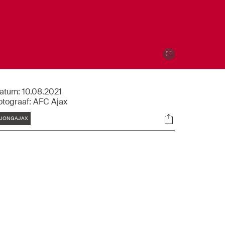
atum:
10.08.2021
otograaf:
AFC Ajax
Tags
Socials
JONGAJAX