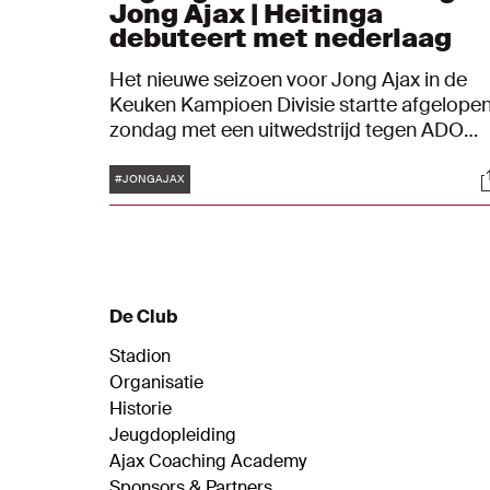
Jong Ajax | Heitinga
debuteert met nederlaag
Het nieuwe seizoen voor Jong Ajax in de
Keuken Kampioen Divisie startte afgelope
zondag met een uitwedstrijd tegen ADO
Den Haag. Hoewel doelman Jay Gorter ee
Tags
S
goed voor de dag kwam, kon hij een 2-0-
#JONGAJAX
nederlaag in de Hofstad niet voorkomen.
Het was voor John Heitinga zijn debuut als
hoofdtrainer van de beloften bij een officië
wedstrijd.
De Club
Stadion
Organisatie
Historie
Jeugdopleiding
Ajax Coaching Academy
Sponsors & Partners