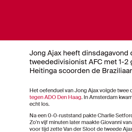
Jong Ajax heeft dinsdagavond 
tweededivisionist AFC met 1-2
Heitinga scoorden de Braziliaa
Het oefenduel van Jong Ajax volgde twee 
tegen ADO Den Haag
. In Amsterdam kwam 
echt los.
Na een 0-0-ruststand pakte Charlie Setford
Zo'n vijf minuten later maakte Giovanni van
voor tijd zette Van der Sloot de tweede Aja