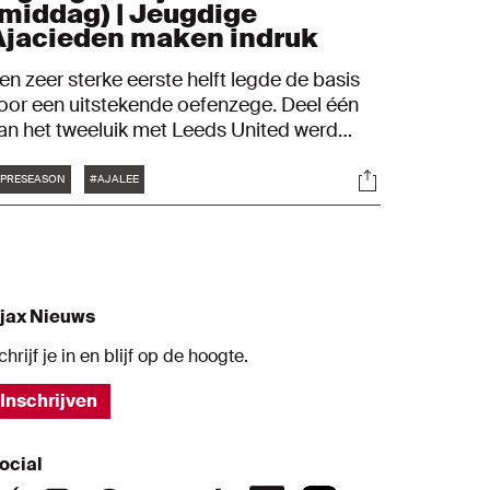
(middag) | Jeugdige
Ajacieden maken indruk
en zeer sterke eerste helft legde de basis
oor een uitstekende oefenzege. Deel één
an het tweeluik met Leeds United werd
oensdagmiddag door een jeugdig Ajax
Tags
s
Socials
vertuigend gewonnen: 3-1. Een aantal
PRESEASON
#AJALEE
ongelingen maakte een sterke indruk.
jax Nieuws
chrijf je in en blijf op de hoogte.
Inschrijven
ocial