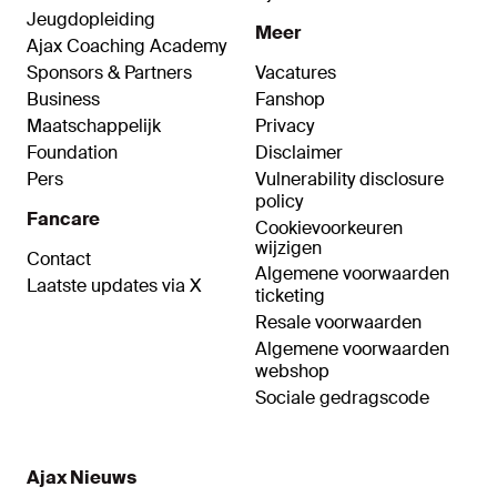
Jeugdopleiding
Meer
Ajax Coaching Academy
Sponsors & Partners
Vacatures
Business
Fanshop
Maatschappelijk
Privacy
Foundation
Disclaimer
Pers
Vulnerability disclosure
policy
Fancare
Cookievoorkeuren
wijzigen
Contact
Algemene voorwaarden
Laatste updates via X
ticketing
Resale voorwaarden
Algemene voorwaarden
webshop
Sociale gedragscode
Ajax Nieuws