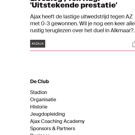
'Uitstekende prestatie'
Ajax heeft de lastige uitwedstrijd tegen AZ
met 0-3 gewonnen. Wil je nog een keer alle
rustig teruglezen over het duel in Alkmaar?
Dat kan in dit liveblog.
Tags
S
#AZAJA
De Club
Stadion
Organisatie
Historie
Jeugdopleiding
Ajax Coaching Academy
Sponsors & Partners