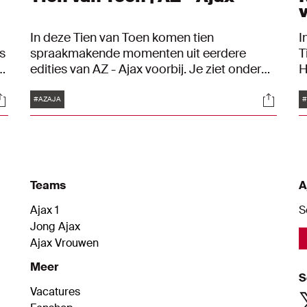
In deze Tien van Toen komen tien
I
s
spraakmakende momenten uit eerdere
T
edities van AZ - Ajax voorbij. Je ziet onder
H
meer een vlammend schot van Anwar El
h
Tags
ocials
Social
Ghazi, een vierklapper van John Bosman en
d
#AZAJA
#
een merkwaardig doelpunt van Lasse
Schöne.
Teams
A
Ajax 1
S
Jong Ajax
Ajax Vrouwen
Meer
S
Vacatures