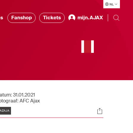
NL
ns
Fanshop
Tickets
mijn.AJAX
atum:
31.01.2021
otograaf:
AFC Ajax
Tags
Socials
AZAJA