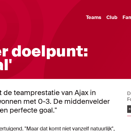
Teams
Club
Fa
r doelpunt:
l'
 de teamprestatie van Ajax in
D
F
onnen met 0-3. De middenvelder
en perfecte goal."
#
tuigend. "Maar dat komt niet vanzelf natuurlijk",