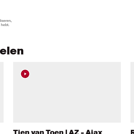
iseren,
 hebt.
kelen
Tien van Toen | AZ - Ajax