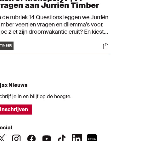
vragen aan Jurriën Timber
n de rubriek 14 Questions leggen we Jurriën
imber veertien vragen en dilemma's voor.
oe ziet zijn droomvakantie eruit? En kiest
ij voor altijd koud douchen of nooit meer
Tags
s
Socials
e kip van zijn moeder?
TIMBER
jax Nieuws
chrijf je in en blijf op de hoogte.
Inschrijven
ocial