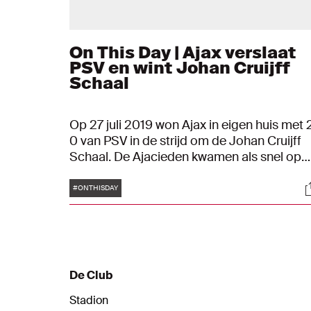
On This Day | Ajax verslaat
PSV en wint Johan Cruijff
Schaal
Op 27 juli 2019 won Ajax in eigen huis met 
0 van PSV in de strijd om de Johan Cruijff
Schaal. De Ajacieden kwamen als snel op
voorsprong via Kasper Dolberg. In de
Tags
S
tweede helft zette Daley Blind met een sch
#ONTHISDAY
van net buiten de zestien de eindstand op
het scorebord.
De Club
Stadion