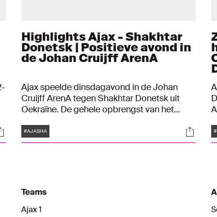
Highlights Ajax - Shakhtar
Donetsk | Positieve avond in
de Johan Cruijff ArenA
2-
Ajax speelde dinsdagavond in de Johan
A
Cruijff ArenA tegen Shakhtar Donetsk uit
D
Oekraïne. De gehele opbrengst van het
A
oefenduel kwam ten goede aan diverse
l
Tags
ocials
Social
ot
projecten en instanties die hulp bieden aan
a
#AJASHA
#
Oekraïense vluchtelingen en hulpprojecten
in Oekraïne. Uiteindelijk won Ajax het duel
met 3-1 dankzij treffers van Dusan Tadic,
Steven Berghuis en Mohammed Kudus.
Teams
A
Ajax 1
S