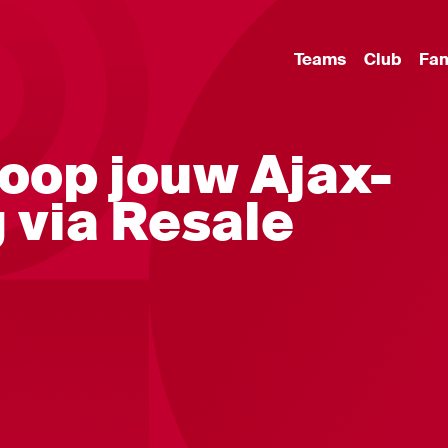
Teams
Club
Fa
oop jouw Ajax-
g via Resale