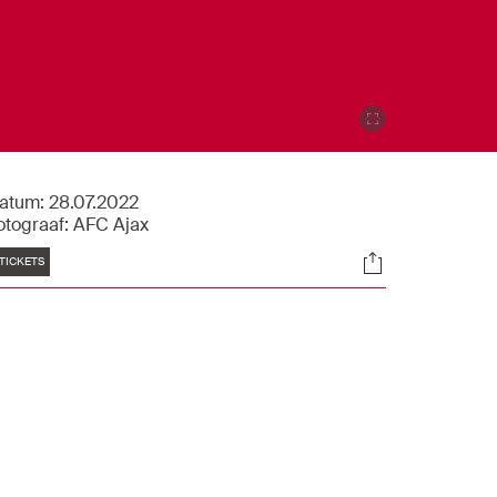
atum:
28.07.2022
otograaf:
AFC Ajax
Tags
Socials
TICKETS