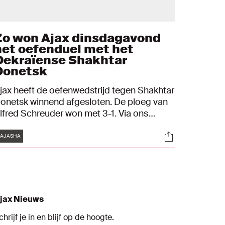
Zo won Ajax dinsdagavond
het oefenduel met het
Oekraïense Shakhtar
Donetsk
jax heeft de oefenwedstrijd tegen Shakhtar
onetsk winnend afgesloten. De ploeg van
lfred Schreuder won met 3-1. Via ons
iveblog blijf je uitgebreid op de hoogte van
Tags
s
Socials
lle ontwikkelingen.
AJASHA
jax Nieuws
chrijf je in en blijf op de hoogte.