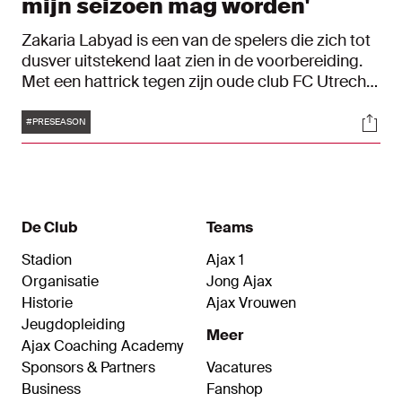
mijn seizoen mag worden'
Zakaria Labyad is een van de spelers die zich tot
dusver uitstekend laat zien in de voorbereiding.
Met een hattrick tegen zijn oude club FC Utrecht
en onder andere een fantastische omhaal op de
Tags
Soci
training in Oostenrijk wil hij na zijn zware
#PRESEASON
knieblessure zijn kans pakken.
De Club
Teams
Stadion
Ajax 1
Organisatie
Jong Ajax
Historie
Ajax Vrouwen
Jeugdopleiding
Meer
Ajax Coaching Academy
Sponsors & Partners
Vacatures
Business
Fanshop