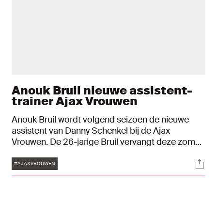
Anouk Bruil nieuwe assistent-
trainer Ajax Vrouwen
Anouk Bruil wordt volgend seizoen de nieuwe
assistent van Danny Schenkel bij de Ajax
Vrouwen. De 26-jarige Bruil vervangt deze zomer
Erwin Tump, die stopt als assistent-trainer van het
Tags
Soci
team.
#AJAXVROUWEN