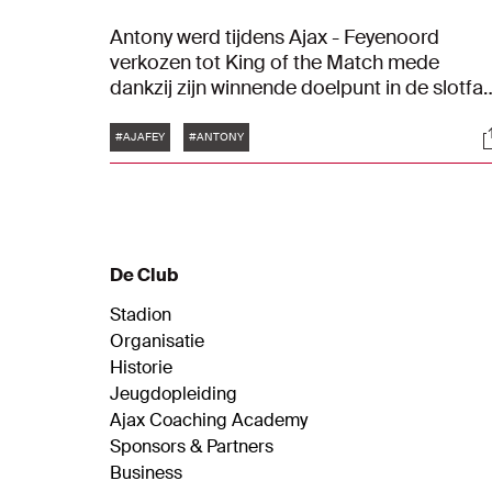
Antony werd tijdens Ajax - Feyenoord
verkozen tot King of the Match mede
dankzij zijn winnende doelpunt in de slotfa
van het duel. Onze cameraman volgde de
Tags
S
Braziliaan gedurende de hele wedstrijd en
#AJAFEY
#ANTONY
dat leverde deze fraaie beelden op.
De Club
Stadion
Organisatie
Historie
Jeugdopleiding
Ajax Coaching Academy
Sponsors & Partners
Business