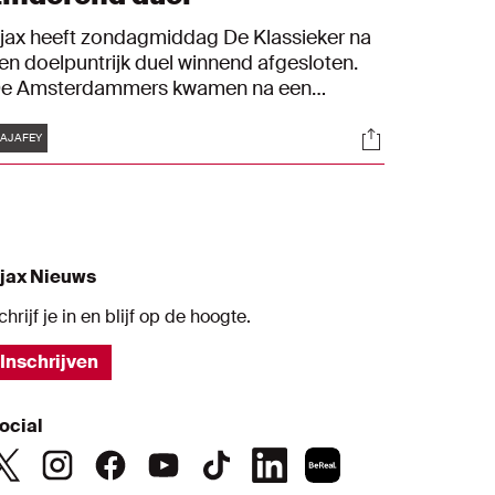
jax heeft zondagmiddag De Klassieker na
en doelpuntrijk duel winnend afgesloten.
e Amsterdammers kwamen na een
egenvallende openingsfase vroeg in het
Tags
s
Socials
uel op achterstand. Sébastien Haller
AJAFEY
coorde halverwege de eerste helft de
elijkmaker, maar kort daarna nam
eyenoord opnieuw de leiding. Diep in de
weede helft kwam Ajax na een prachtige
oal van Dusan Tadic op gelijke hoogte,
jax Nieuws
aarna Antony de comeback compleet
aakte in de slotfase: 3-2.
chrijf je in en blijf op de hoogte.
Inschrijven
ocial