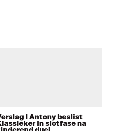
Verslag I Antony beslist
Klassieker in slotfase na
zinderend duel