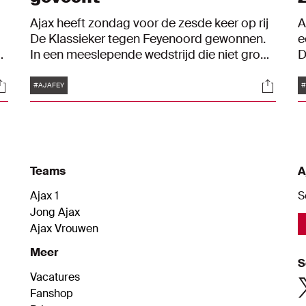
Ajax heeft zondag voor de zesde keer op rij
A
De Klassieker tegen Feyenoord gewonnen.
e
se
In een meeslepende wedstrijd die niet groot
D
was, maar wel alles in zich had, werd het
t
Tags
ocials
Social
uiteindelijk 3-2. Antony kroonde zich tot
d
#AJAFEY
#
matchwinner met zijn goal in de 86e minuut.
s
g
F
t
g
Teams
A
w
m
Ajax 1
S
Jong Ajax
Ajax Vrouwen
Meer
S
Vacatures
Fanshop