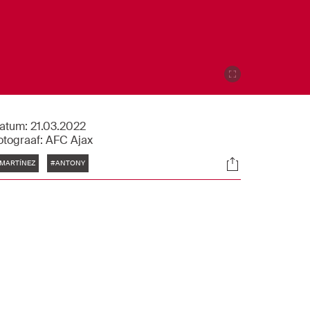
atum:
21.03.2022
otograaf:
AFC Ajax
Tags
Socials
MARTÍNEZ
#ANTONY