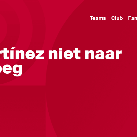
Teams
Club
Fa
tínez niet naar
oeg