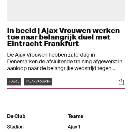
In beeld | Ajax Vrouwen werken
toe naar belangrijk duel met
Eintracht Frankfurt
De Ajax Vrouwen hebben zaterdag in
Denemarken de afsluitende training afgewerkt in
aanloop naar de belangrijke wedstrijd tegen
Eintracht Frankfurt. Bij een overwinning plaatsen
Tags
Soci
de Ajacieden zich voor de tweede voorronde van
#UWCL
#AJAXVROUWEN
de UEFA Women's Champions League.
De Club
Teams
Stadion
Ajax 1