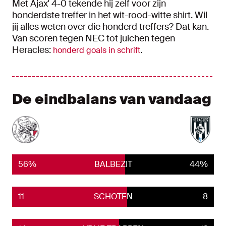
Met Ajax' 4-0 tekende hij zelf voor zijn
honderdste treffer in het wit-rood-witte shirt. Wil
jij alles weten over die honderd treffers? Dat kan.
Van scoren tegen NEC tot juichen tegen
Heracles:
.
honderd goals in schrift
De eindbalans van vandaag
Ajax
56%
BALBEZIT
Heracles
44%
Ajax
11
SCHOTEN
Herac
8