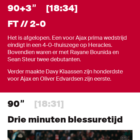
90+3
[18:34]
FT // 2-0
Het is afgelopen. Een voor Ajax prima wedstrijd
eindigt in een 4-0-thuiszege op Heracles.
Bovendien waren er met Rayane Bounida en
Sean Steur twee debutanten.
Verder maakte Davy Klaassen zijn honderdste
voor Ajax en Oliver Edvardsen zijn eerste.
90
[18:31]
Drie minuten blessuretijd