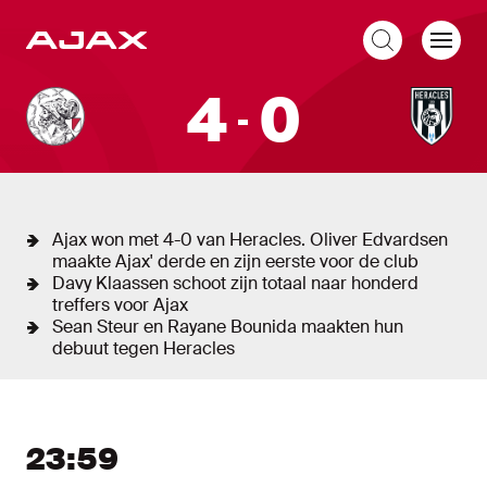
NL
Liveblog
4
0
Ajax – Heracles
16/02/2025 – 16:45 uur
Johan Cruijff ArenA
Ajax won met 4-0 van Heracles. Oliver Edvardsen
maakte Ajax' derde en zijn eerste voor de club
Davy Klaassen schoot zijn totaal naar honderd
treffers voor Ajax
Sean Steur en Rayane Bounida maakten hun
debuut tegen Heracles
Liveblog
Nieuw bericht tonen
Nieuwe berichten tonen
23:59