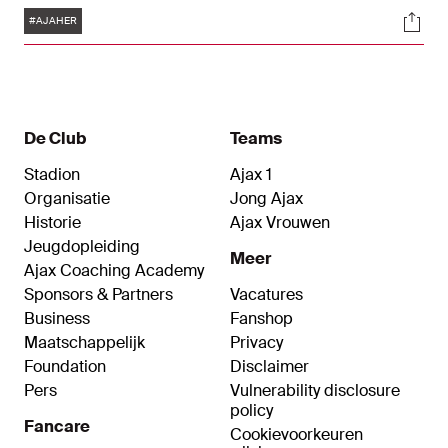
Tags
Soci
uur in de Johan Cruijff ArenA.
#AJAHER
De Club
Teams
Stadion
Ajax 1
Organisatie
Jong Ajax
Historie
Ajax Vrouwen
Jeugdopleiding
Meer
Ajax Coaching Academy
Sponsors & Partners
Vacatures
Business
Fanshop
Maatschappelijk
Privacy
Foundation
Disclaimer
Pers
Vulnerability disclosure
policy
Fancare
Cookievoorkeuren