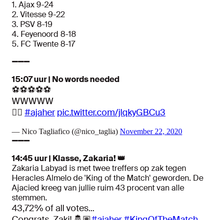
1. Ajax 9-24
2. Vitesse 9-22
3. PSV 8-19
4. Feyenoord 8-18
5. FC Twente 8-17
➖➖➖
15:07 uur | No words needed
⚽️⚽️⚽️⚽️⚽️
WWWWW
👍🏻
#ajaher
pic.twitter.com/jlqkyGBCu3
— Nico Tagliafico (@nico_taglia)
November 22, 2020
➖➖➖
14:45 uur | Klasse, Zakaria! 👑
Zakaria Labyad is met twee treffers op zak tegen
Heracles Almelo de 'King of the Match' geworden. De
Ajacied kreeg van jullie ruim 43 procent van alle
stemmen.
43,72% of all votes...
Congrats, Zaki! 🤴🏽
#ajaher
#KingOfTheMatch