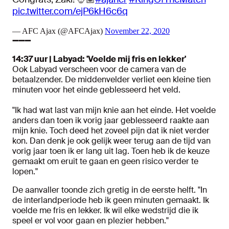
pic.twitter.com/ejP6kH6c6q
— AFC Ajax (@AFCAjax)
November 22, 2020
➖➖➖
14:37 uur | Labyad: 'Voelde mij fris en lekker'
Ook Labyad verscheen voor de camera van de
betaalzender. De middenvelder verliet een kleine tien
minuten voor het einde geblesseerd het veld.
"Ik had wat last van mijn knie aan het einde. Het voelde
anders dan toen ik vorig jaar geblesseerd raakte aan
mijn knie. Toch deed het zoveel pijn dat ik niet verder
kon. Dan denk je ook gelijk weer terug aan de tijd van
vorig jaar toen ik er lang uit lag. Toen heb ik de keuze
gemaakt om eruit te gaan en geen risico verder te
lopen."
De aanvaller toonde zich gretig in de eerste helft. "In
de interlandperiode heb ik geen minuten gemaakt. Ik
voelde me fris en lekker. Ik wil elke wedstrijd die ik
speel er vol voor gaan en plezier hebben."