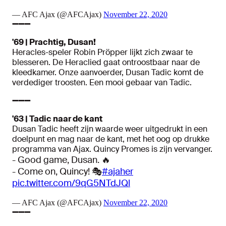
— AFC Ajax (@AFCAjax)
November 22, 2020
➖➖➖
'69 | Prachtig, Dusan!
Heracles-speler Robin Pröpper lijkt zich zwaar te
blesseren. De Heraclied gaat ontroostbaar naar de
kleedkamer. Onze aanvoerder, Dusan Tadic komt de
verdediger troosten. Een mooi gebaar van Tadic.
➖➖➖
'63 | Tadic naar de kant
Dusan Tadic heeft zijn waarde weer uitgedrukt in een
doelpunt en mag naar de kant, met het oog op drukke
programma van Ajax. Quincy Promes is zijn vervanger.
- Good game, Dusan. 🔥
- Come on, Quincy! 🎭
#ajaher
pic.twitter.com/9qG5NTdJQl
— AFC Ajax (@AFCAjax)
November 22, 2020
➖➖➖