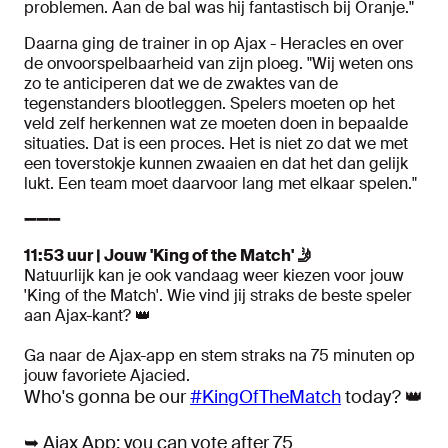
problemen. Aan de bal was hij fantastisch bij Oranje."
Daarna ging de trainer in op Ajax - Heracles en over
de onvoorspelbaarheid van zijn ploeg. "Wij weten ons
zo te anticiperen dat we de zwaktes van de
tegenstanders blootleggen. Spelers moeten op het
veld zelf herkennen wat ze moeten doen in bepaalde
situaties. Dat is een proces. Het is niet zo dat we met
een toverstokje kunnen zwaaien en dat het dan gelijk
lukt. Een team moet daarvoor lang met elkaar spelen."
➖➖➖
11:53 uur | Jouw 'King of the Match' 🤳
Natuurlijk kan je ook vandaag weer kiezen voor jouw
'King of the Match'. Wie vind jij straks de beste speler
aan Ajax-kant? 👑
Ga naar de Ajax-app en stem straks na 75 minuten op
jouw favoriete Ajacied.
Who's gonna be our
#KingOfTheMatch
today? 👑
➥ Ajax App: you can vote after 75