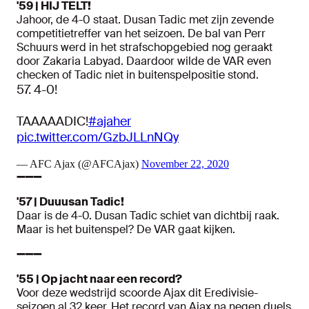
'59 | HIJ TELT!
Jahoor, de 4-0 staat. Dusan Tadic met zijn zevende
competitietreffer van het seizoen. De bal van Perr
Schuurs werd in het strafschopgebied nog geraakt
door Zakaria Labyad. Daardoor wilde de VAR even
checken of Tadic niet in buitenspelpositie stond.
57. 4-0!
TAAAAADIC!
#ajaher
pic.twitter.com/GzbJLLnNQy
— AFC Ajax (@AFCAjax)
November 22, 2020
➖➖➖
'57 | Duuusan Tadic!
Daar is de 4-0. Dusan Tadic schiet van dichtbij raak.
Maar is het buitenspel? De VAR gaat kijken.
➖➖➖
'55 | Op jacht naar een record?
Voor deze wedstrijd scoorde Ajax dit Eredivisie-
seizoen al 32 keer. Het record van Ajax na negen duels