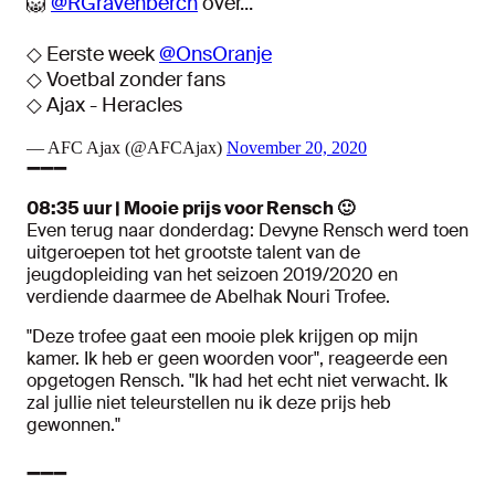
🦁
@RGravenberch
over...
◇ Eerste week
@OnsOranje
◇ Voetbal zonder fans
◇ Ajax - Heracles
— AFC Ajax (@AFCAjax)
November 20, 2020
➖➖➖
08:35 uur | Mooie prijs voor Rensch 🙂
Even terug naar donderdag: Devyne Rensch werd toen
uitgeroepen tot het grootste talent van de
jeugdopleiding van het seizoen 2019/2020 en
verdiende daarmee de Abelhak Nouri Trofee.
"Deze trofee gaat een mooie plek krijgen op mijn
kamer. Ik heb er geen woorden voor", reageerde een
opgetogen Rensch. "Ik had het echt niet verwacht. Ik
zal jullie niet teleurstellen nu ik deze prijs heb
gewonnen."
➖➖➖