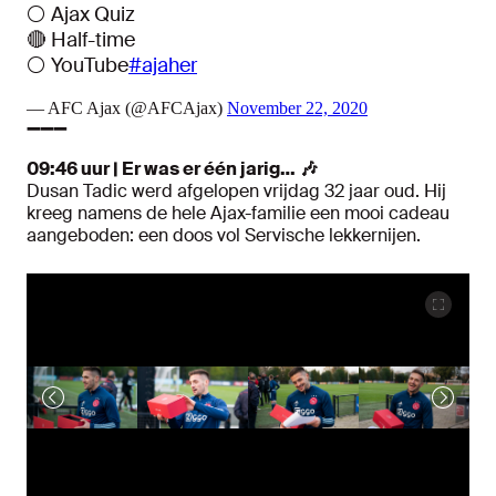
⚪️ Ajax Quiz
🔴 Half-time
⚪️ YouTube
#ajaher
— AFC Ajax (@AFCAjax)
November 22, 2020
➖➖➖
09:46 uur | Er was er één jarig…
🎶
Dusan Tadic werd afgelopen vrijdag 32 jaar oud. Hij
kreeg namens de hele Ajax-familie een mooi cadeau
aangeboden: een doos vol Servische lekkernijen.