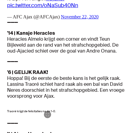
pic.twitter.com/oNaSub40Nn
— AFC Ajax (@AFCAjax)
November 22, 2020
➖➖➖
'14 | Kansje Heracles
Heracles Almelo krijgt een corner en vindt Teun
Bijleveld aan de rand van het strafschopgebied. De
oud-Ajacied schiet over de goal van Andre Onana.
➖➖➖
'6 | GELIJK RAAK!
Hoppa! Bij de eerste de beste kans is het gelijk raak.
Lassina Traoré schiet hard raak als een bal van David
Neres doorschiet in het strafschopgebied. Een vroege
voorsprong voor Ajax.
Traoré krijgt de felicitaties na de 1-0.
➖➖➖