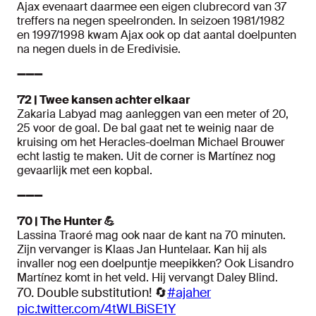
Ajax evenaart daarmee een eigen clubrecord van 37
treffers na negen speelronden. In seizoen 1981/1982
en 1997/1998 kwam Ajax ook op dat aantal doelpunten
na negen duels in de Eredivisie.
➖➖➖
'72 | Twee kansen achter elkaar
Zakaria Labyad mag aanleggen van een meter of 20,
25 voor de goal. De bal gaat net te weinig naar de
kruising om het Heracles-doelman Michael Brouwer
echt lastig te maken. Uit de corner is Martínez nog
gevaarlijk met een kopbal.
➖➖➖
'70 | The Hunter 💪
Lassina Traoré mag ook naar de kant na 70 minuten.
Zijn vervanger is Klaas Jan Huntelaar. Kan hij als
invaller nog een doelpuntje meepikken? Ook Lisandro
Martínez komt in het veld. Hij vervangt Daley Blind.
70. Double substitution! 🔄
#ajaher
pic.twitter.com/4tWLBiSE1Y