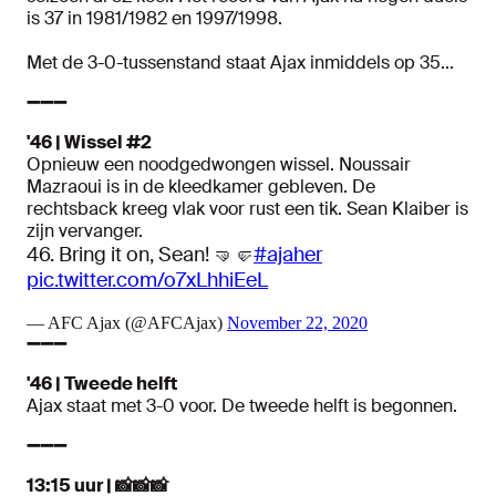
is 37 in 1981/1982 en 1997/1998.
Met de 3-0-tussenstand staat Ajax inmiddels op 35...
➖➖➖
'46 | Wissel #2
Opnieuw een noodgedwongen wissel. Noussair
Mazraoui is in de kleedkamer gebleven. De
rechtsback kreeg vlak voor rust een tik. Sean Klaiber is
zijn vervanger.
46. Bring it on, Sean! 🤜🤛
#ajaher
pic.twitter.com/o7xLhhiEeL
— AFC Ajax (@AFCAjax)
November 22, 2020
➖➖➖
'46 | Tweede helft
Ajax staat met 3-0 voor. De tweede helft is begonnen.
➖➖➖
13:15 uur | 📸📸📸