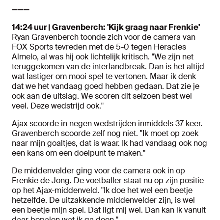
➖➖➖
14:24 uur | Gravenberch: 'Kijk graag naar Frenkie'
Ryan Gravenberch toonde zich voor de camera van
FOX Sports tevreden met de 5-0 tegen Heracles
Almelo, al was hij ook lichtelijk kritisch. "We zijn net
teruggekomen van de interlandbreak. Dan is het altijd
wat lastiger om mooi spel te vertonen. Maar ik denk
dat we het vandaag goed hebben gedaan. Dat zie je
ook aan de uitslag. We scoren dit seizoen best wel
veel. Deze wedstrijd ook."
Ajax scoorde in negen wedstrijden inmiddels 37 keer.
Gravenberch scoorde zelf nog niet. "Ik moet op zoek
naar mijn goaltjes, dat is waar. Ik had vandaag ook nog
een kans om een doelpunt te maken."
De middenvelder ging voor de camera ook in op
Frenkie de Jong. De voetballer staat nu op zijn positie
op het Ajax-middenveld. "Ik doe het wel een beetje
hetzelfde. De uitzakkende middenvelder zijn, is wel
een beetje mijn spel. Dat ligt mij wel. Dan kan ik vanuit
daar bepalen wat ik ga doen."