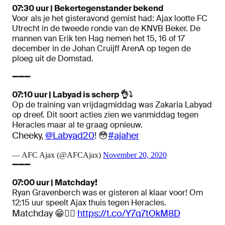
07:30 uur | Bekertegenstander bekend
Voor als je het gisteravond gemist had: Ajax lootte FC
Utrecht in de tweede ronde van de KNVB Beker. De
mannen van Erik ten Hag nemen het 15, 16 of 17
december in de Johan Cruijff ArenA op tegen de
ploeg uit de Domstad.
➖➖➖
07:10 uur | Labyad is scherp 👌⤵️
Op de training van vrijdagmiddag was Zakaria Labyad
op dreef. Dit soort acties zien we vanmiddag tegen
Heracles maar al te graag opnieuw.
Cheeky,
@Labyad20
! 😳
#ajaher
— AFC Ajax (@AFCAjax)
November 20, 2020
➖➖➖
07:00 uur | Matchday!
Ryan Gravenberch was er gisteren al klaar voor! Om
12:15 uur speelt Ajax thuis tegen Heracles.
Matchday 😁✌🏾
https://t.co/Y7q7tOkM8D