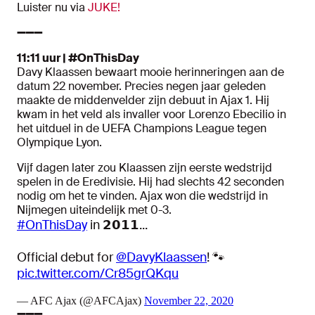
Luister nu via
JUKE!
➖➖➖
11:11 uur | #OnThisDay
Davy Klaassen bewaart mooie herinneringen aan de
datum 22 november. Precies negen jaar geleden
maakte de middenvelder zijn debuut in Ajax 1. Hij
kwam in het veld als invaller voor Lorenzo Ebecilio in
het uitduel in de UEFA Champions League tegen
Olympique Lyon.
Vijf dagen later zou Klaassen zijn eerste wedstrijd
spelen in de Eredivisie. Hij had slechts 42 seconden
nodig om het te vinden. Ajax won die wedstrijd in
Nijmegen uiteindelijk met 0-3.
#OnThisDay
in 𝟮𝟬𝟭𝟭...
Official debut for
@DavyKlaassen
! 🐾
pic.twitter.com/Cr85grQKqu
— AFC Ajax (@AFCAjax)
November 22, 2020
➖➖➖