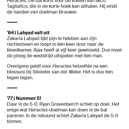
Heracles. De bal komt voor de voeten van Nico
Tagliafico, die in de korte hoek kan uithalen. Hij vindt
de handen van doelman Brouwer.
➖➖➖
'84 | Labyad valt uit
Zakaria Labyad lijkt pijn te hebben aan zijn
rechterbeen en loopt in één keer door naar de
kleedkamer. Ajax heeft al vijf keer gewisseld. Dus moet
de ploeg de wedstrijd uitspelen met tien man.
Overigens geldt voor Heracles hetzelfde na een
blessure bij Silvester van der Water. Het is dus tien
tegen tegen.
➖➖➖
'77 | Nummer 5!
Daar is de 5-0. Ryan Gravenberch schiet op doel. Het
enige wat Heracles-doelman kan doen is de bal
pareren. In de rebound schiet Zakaria Labyad de 5-0
binnen.