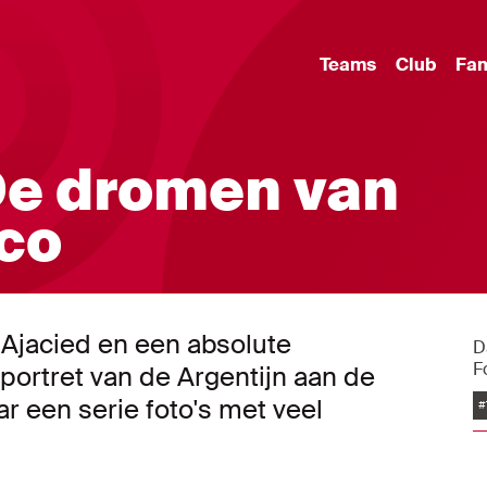
Teams
Club
Fa
 De dromen van
ico
ar Ajacied en een absolute
D
F
 portret van de Argentijn aan de
aar een serie foto's met veel
#