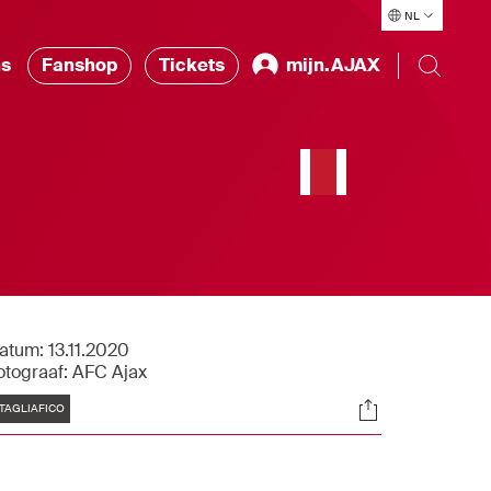
NL
ns
Fanshop
Tickets
mijn.AJAX
atum:
13.11.2020
otograaf:
AFC Ajax
Tags
Socials
TAGLIAFICO