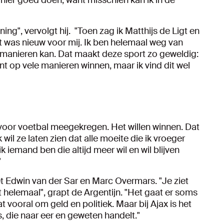
t hier goed doen, want misschien kan ik in de
ning", vervolgt hij. "Toen zag ik Matthijs de Ligt en
t was nieuw voor mij. Ik ben helemaal weg van
el manieren kan. Dat maakt deze sport zo geweldig:
t op vele manieren winnen, maar ik vind dit wel
 voor voetbal meegekregen. Het willen winnen. Dat
 wil ze laten zien dat alle moeite die ik vroeger
 iemand ben die altijd meer wil en wil blijven
"
met Edwin van der Sar en Marc Overmars. "Je ziet
 helemaal", grapt de Argentijn. "Het gaat er soms
 vooral om geld en politiek. Maar bij Ajax is het
, die naar eer en geweten handelt."