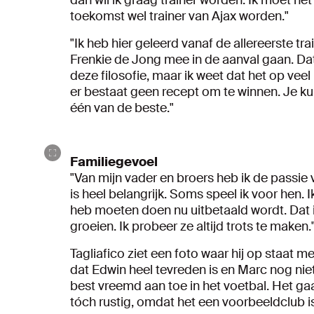
dan wil ik graag trainer worden. Ik moet he
toekomst wel trainer van Ajax worden."
"Ik heb hier geleerd vanaf de allereerste trai
Frenkie de Jong mee in de aanval gaan. Da
deze filosofie, maar ik weet dat het op ve
er bestaat geen recept om te winnen. Je kun
één van de beste."
Familiegevoel
"Van mijn vader en broers heb ik de passie
is heel belangrijk. Soms speel ik voor hen. Ik
heb moeten doen nu uitbetaald wordt. Dat ik
groeien. Ik probeer ze altijd trots te maken.
Tagliafico ziet een foto waar hij op staat 
dat Edwin heel tevreden is en Marc nog niet
best vreemd aan toe in het voetbal. Het gaat
tóch rustig, omdat het een voorbeeldclub is