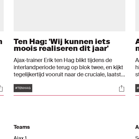
n
Ten Hag: 'Wij kunnen iets
moois realiseren dit jaar'
Ajax-trainer Erik ten Hag blikt tijdens de
A
interlandperiode terug op blok twee, en kijkt
h
tegelijkertijd vooruit naar de cruciale, laatste
s
En
weken van 2020. Weken waarin Ajax de
v
Tags
ocials
Social
overwintering in de UEFA Champions
t
#TENHAG
#
League veilig kan stellen en met een goed
e
gevoel kan toewerken naar de maand
b
januari, waarin de topduels in de Eredivisie
8
op het programma staan.
d
u
Teams
A
d
Ajax 1
S