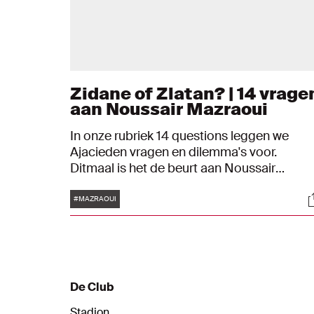
Zidane of Zlatan? | 14 vrage
aan Noussair Mazraoui
In onze rubriek 14 questions leggen we
Ajacieden vragen en dilemma's voor.
Ditmaal is het de beurt aan Noussair
Mazraoui. Kiest hij voor Zlatan of Zidane? 
Tags
S
gaat hij voor het winnen van de Champions
#MAZRAOUI
League of juist het veroveren van de
wereldtitel?
De Club
Stadion