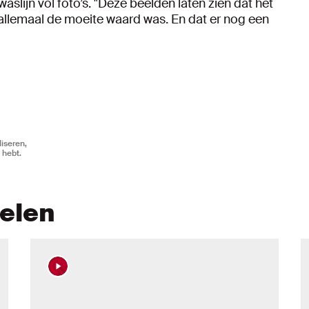
waslijn vol foto’s. "Deze beelden laten zien dat het
allemaal de moeite waard was. En dat er nog een
iseren,
 hebt.
kelen