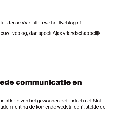
uidense V.V. sluiten we het liveblog af.
uw liveblog, dan speelt Ajax vriendschappelijk
 goede communicatie en
r na afloop van het gewonnen oefenduel met Sint-
thouden richting de komende wedstrijden", stelde de