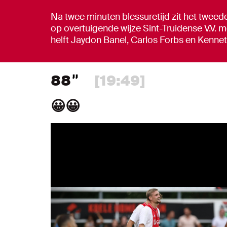
Na twee minuten blessuretijd zit het tweed
op overtuigende wijze Sint-Truidense V.V. 
helft Jaydon Banel, Carlos Forbs en Kenneth
88
[19:49]
😀😀