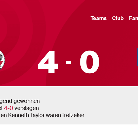
Teams
Club
Fa
4
0
Ajax - Sint-Truidense V.V.
4-0
tuigend gewonnen
et
4-0
verslagen
 en Kenneth Taylor waren trefzeker