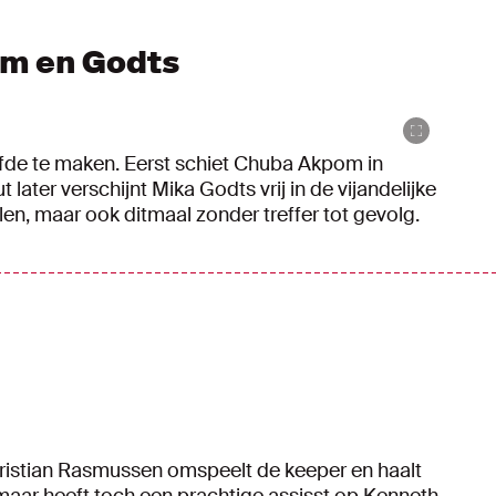
om en Godts
jfde te maken. Eerst schiet Chuba Akpom in
later verschijnt Mika Godts vrij in de vijandelijke
len, maar ook ditmaal zonder treffer tot gevolg.
hristian Rasmussen omspeelt de keeper en haalt
t, maar heeft toch een prachtige assisst op Kenneth