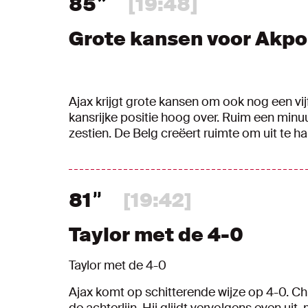
85
[19:48]
Grote kansen voor Akp
Ajax krijgt grote kansen om ook nog een vi
kansrijke positie hoog over. Ruim een minuut 
zestien. De Belg creëert ruimte om uit te ha
81
[19:42]
Taylor met de 4-0
Taylor met de 4-0
Ajax komt op schitterende wijze op 4-0. C
de achterlijn. Hij glijdt vervolgens even ui