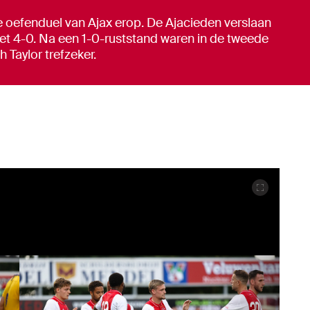
e oefenduel van Ajax erop. De Ajacieden verslaan
met 4-0. Na een 1-0-ruststand waren in de tweede
 Taylor trefzeker.