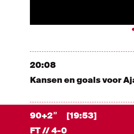
20:08
Kansen en goals voor Aj
90+2
[19:53]
FT // 4-0