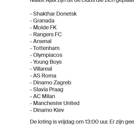
Naast Ajax zijn dit de clubs die zich gepl
- Shakthar Donetsk
- Granada
- Molde FK
- Rangers FC
- Arsenal
- Tottenham
- Olympiacos
- Young Boys
- Villareal
- AS Roma
- Dinamo Zagreb
- Slavia Praag
- AC Milan
- Manchester United
- Dinamo Kiev
De loting is vrijdag om 13:00 uur. Er zijn g