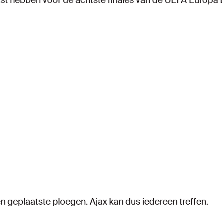
aatst hebben voor de achtste finales van de UEFA Europa
een geplaatste ploegen. Ajax kan dus iedereen treffen.