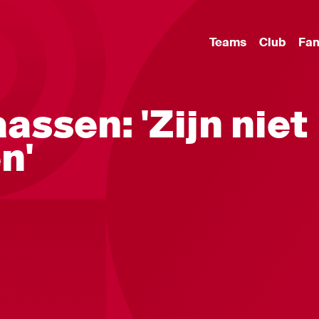
Teams
Club
Fa
aassen: 'Zijn niet
n'