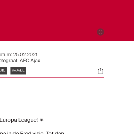
atum:
25.02.2021
otograaf:
AFC Ajax
Tags
Socials
UEL
#AJALIL
A Europa League! 👊
 in de Eredivisie. Tot dan.