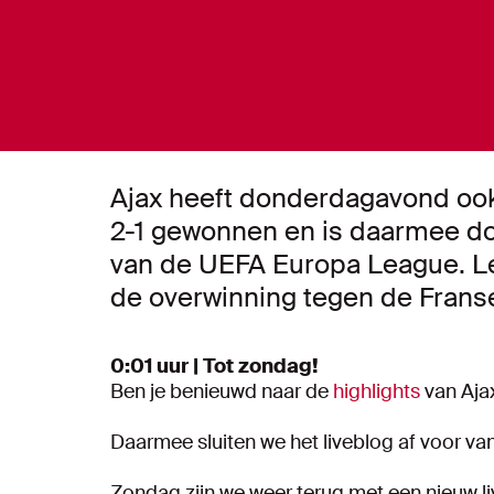
Ajax heeft donderdagavond ook 
2-1 gewonnen en is daarmee do
van de UEFA Europa League. Lee
de overwinning tegen de Frans
0:01 uur | Tot zondag!
Ben je benieuwd naar de
highlights
van Ajax
Daarmee sluiten we het liveblog af voor va
Zondag zijn we weer terug met een nieuw li