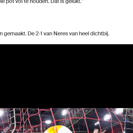
e pot vol te houden. Dat is gelukt."
jn gemaakt. De 2-1 van Neres van heel dichtbij.