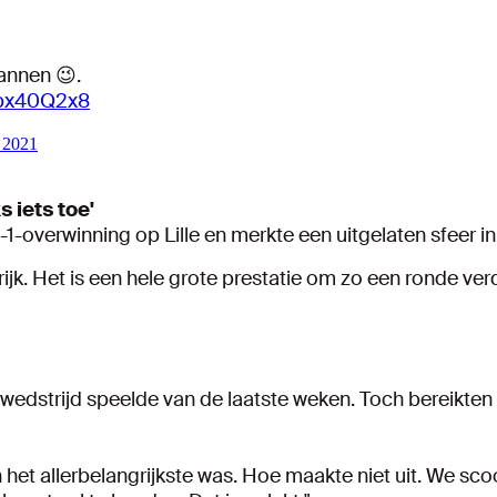
mannen 😉.
9px40Q2x8
 2021
s iets toe'
2-1-overwinning op Lille en merkte een uitgelaten sfeer i
nkrijk. Het is een hele grote prestatie om zo een ronde v
e wedstrijd speelde van de laatste weken. Toch bereikt
het allerbelangrijkste was. Hoe maakte niet uit. We sco