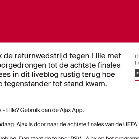
de returnwedstrijd tegen Lille met
D
F
orgedrongen tot de achtste finales
s in dit liveblog rustig terug hoe
#
e tegenstander tot stand kwam.
 - Lille? Gebruik dan de Ajax App.
ndaag. Ajax is door naar de achtste finales van de UEF
veblog. Dan staat de topper PSV - Ajax op het programma