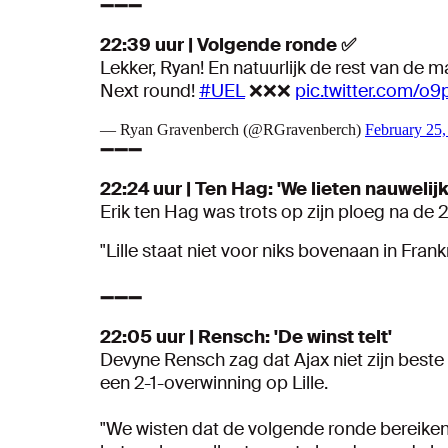
➖➖➖
22:39 uur | Volgende ronde ✅
Lekker, Ryan! En natuurlijk de rest van de 
Next round!
#UEL
❌❌❌
pic.twitter.com/o
— Ryan Gravenberch (@RGravenberch)
February 25,
➖➖➖
22:24 uur | Ten Hag: 'We lieten nauwelijk
Erik ten Hag was trots op zijn ploeg na de 
"Lille staat niet voor niks bovenaan in Fra
➖➖➖
22:05 uur | Rensch: 'De winst telt'
Devyne Rensch zag dat Ajax niet zijn best
een 2-1-overwinning op Lille.
"We wisten dat de volgende ronde bereiken 