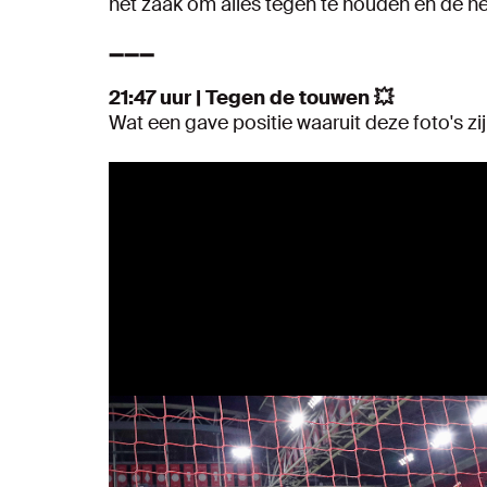
het zaak om alles tegen te houden en de hel
➖➖➖
21:47 uur | Tegen de touwen 💥
Wat een gave positie waaruit deze foto's zi