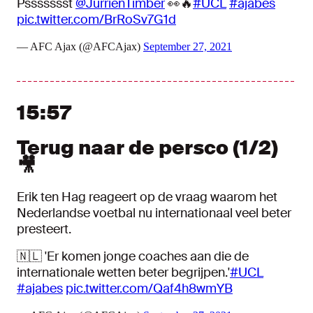
Pssssssst
@JurrienTimber
👀🔥
#UCL
#ajabes
pic.twitter.com/BrRoSv7G1d
— AFC Ajax (@AFCAjax)
September 27, 2021
15:57
Terug naar de persco (1/2)
🎥
Erik ten Hag reageert op de vraag waarom het
Nederlandse voetbal nu internationaal veel beter
presteert.
🇳🇱 'Er komen jonge coaches aan die de
internationale wetten beter begrijpen.'
#UCL
#ajabes
pic.twitter.com/Qaf4h8wmYB