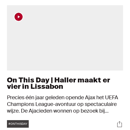
On This Day | Haller maakt er
vier in Lissabon
Precies één jaar geleden opende Ajax het UEFA
Champions League-avontuur op spectaculaire
wijze. De Ajacieden wonnen op bezoek bij
Sporting CP met 1-5. Sébastien Haller was
Tags
Soci
verantwoordelijk voor vier Amsterdamse treffers.
#ONTHISDAY