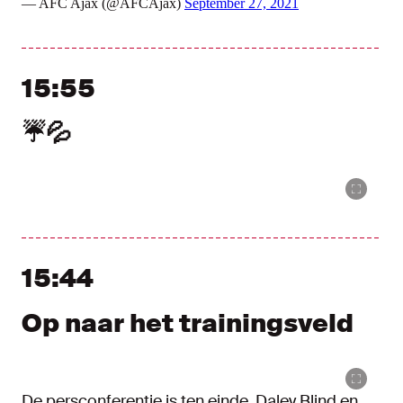
— AFC Ajax (@AFCAjax)
September 27, 2021
15:55
☔️💦
15:44
Op naar het trainingsveld
De persconferentie is ten einde. Daley Blind en