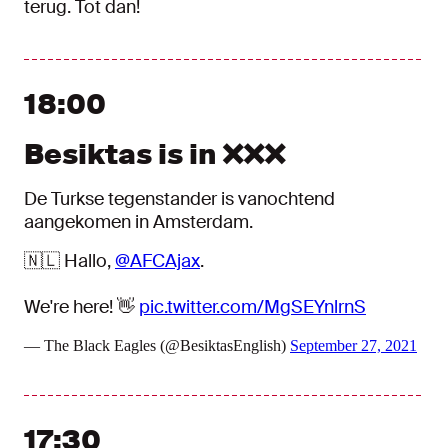
terug. Tot dan!
18:00
Besiktas is in ❌❌❌
De Turkse tegenstander is vanochtend
aangekomen in Amsterdam.
🇳🇱 Hallo,
@AFCAjax
.
We're here! 👋
pic.twitter.com/MgSEYnlrnS
— The Black Eagles (@BesiktasEnglish)
September 27, 2021
17:30