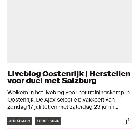
Liveblog Oostenrijk | Herstellen
voor duel met Salzburg
Welkom in het liveblog voor het trainingskamp in
Oostenrijk. De Ajax-selectie bivakkeert van
zondag 17 juli tot en met zaterdag 23 juli in
Bramberg am Wildkogel ter voorbereiding op het
Tags
Soci
nieuwe seizoen. In het Alpenland speelt Ajax ook
#PRESEASON
#OOSTENRIJK
nog twee oefenduels. In dit liveblog houden we je
de volledige week up-to-date.