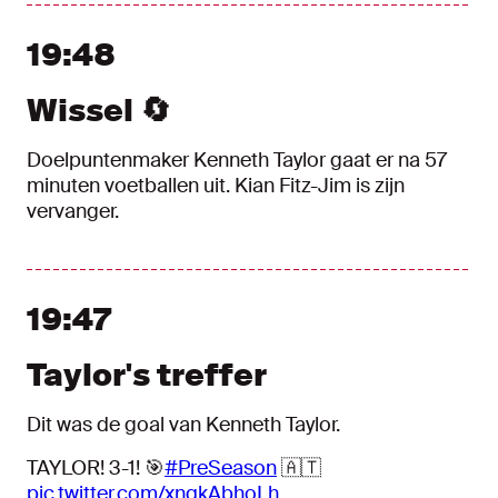
19:48
Wissel 🔄
Doelpuntenmaker Kenneth Taylor gaat er na 57
minuten voetballen uit. Kian Fitz-Jim is zijn
vervanger.
19:47
Taylor's treffer
Dit was de goal van Kenneth Taylor.
TAYLOR! 3-1! 🎯
#PreSeason
🇦🇹
pic.twitter.com/xnqkAbhoLh