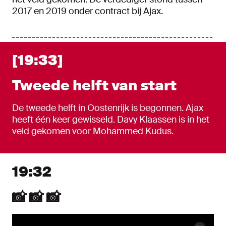
2017 en 2019 onder contract bij Ajax.
[19:33]
Tweede helft van start
De tweede helft in Oostenrijk is begonnen. Ajax
heeft één keer gewisseld. Davy Klaassen is in het
veld gekomen voor Mohammed Kudus.
19:32
📸 📸 📸