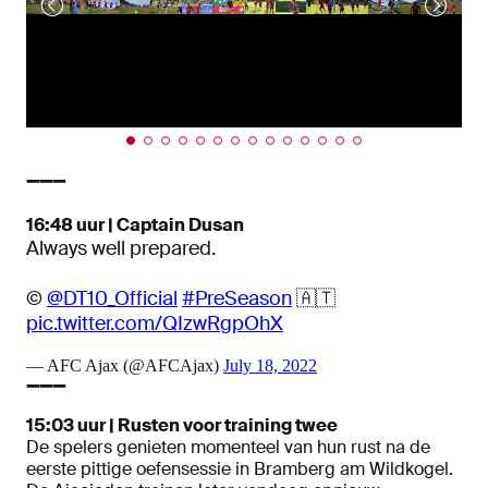
➖➖➖
16:48 uur | Captain Dusan
Always well prepared.
©
@DT10_Official
#PreSeason
🇦🇹
pic.twitter.com/QIzwRgpOhX
— AFC Ajax (@AFCAjax)
July 18, 2022
➖➖➖
15:03 uur | Rusten voor training twee
De spelers genieten momenteel van hun rust na de
eerste pittige oefensessie in Bramberg am Wildkogel.