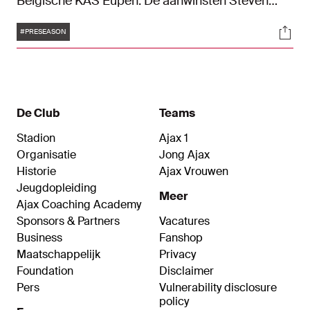
Belgische KAS Eupen. De aanwinsten Steven
Bergwijn en Owen Wijndal maakten hun eerste
Tags
Soci
officieuze minuten in het Ajax-shirt. Zondag
#PRESEASON
vertrekt de selectie naar Oostenrijk voor een
trainingskamp.
De Club
Teams
Stadion
Ajax 1
Organisatie
Jong Ajax
Historie
Ajax Vrouwen
Jeugdopleiding
Meer
Ajax Coaching Academy
Sponsors & Partners
Vacatures
Business
Fanshop
Maatschappelijk
Privacy
Foundation
Disclaimer
Pers
Vulnerability disclosure
policy