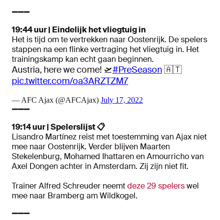
➖➖➖
19:44 uur | Eindelijk het vliegtuig in
Het is tijd om te vertrekken naar Oostenrijk. De spelers
stappen na een flinke vertraging het vliegtuig in. Het
trainingskamp kan echt gaan beginnen.
Austria, here we come! 🛫
#PreSeason
🇦🇹
pic.twitter.com/oa3ARZTZM7
— AFC Ajax (@AFCAjax)
July 17, 2022
➖➖➖
19:14 uur | Spelerslijst
📋
Lisandro Martínez reist met toestemming van Ajax niet
mee naar Oostenrijk. Verder blijven Maarten
Stekelenburg, Mohamed Ihattaren en Amourricho van
Axel Dongen achter in Amsterdam. Zij zijn niet fit.
Trainer Alfred Schreuder neemt
deze 29 spelers
wel
mee naar Bramberg am Wildkogel.
➖➖➖