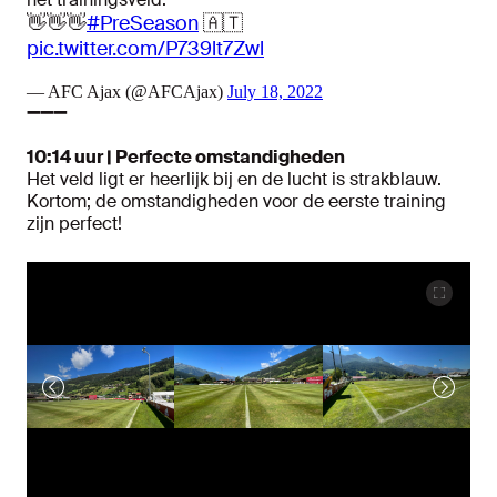
👋👋👋
#PreSeason
🇦🇹
pic.twitter.com/P739lt7Zwl
— AFC Ajax (@AFCAjax)
July 18, 2022
➖➖➖
10:14 uur | Perfecte omstandigheden
Het veld ligt er heerlijk bij en de lucht is strakblauw.
Kortom; de omstandigheden voor de eerste training
zijn perfect!