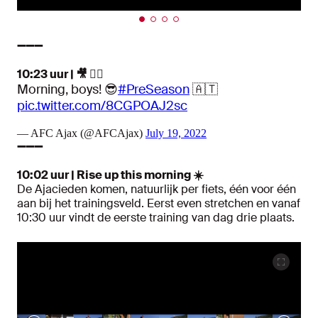
➖➖➖
10:23 uur | 🎥 🚵‍♂️
Morning, boys! 😎
#PreSeason
🇦🇹
pic.twitter.com/8CGPOAJ2sc
— AFC Ajax (@AFCAjax)
July 19, 2022
➖➖➖
10:02 uur | Rise up this morning ☀️
De Ajacieden komen, natuurlijk per fiets, één voor één
aan bij het trainingsveld. Eerst even stretchen en vanaf
10:30 uur vindt de eerste training van dag drie plaats.