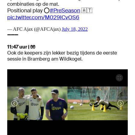
combinaties op de mat.
Positional play ⭕️
#PreSeason
🇦🇹
pic.twitter.com/M029ICvOS6
— AFC Ajax (@AFCAjax)
July 18, 2022
➖➖➖
11:47 uur | 🧤
Ook de keepers zijn lekker bezig tijdens de eerste
sessie in Bramberg am Wildkogel.