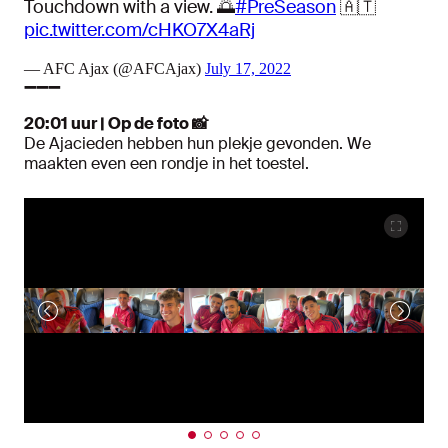
Touchdown with a view. 🌅
#PreSeason
🇦🇹
pic.twitter.com/cHKO7X4aRj
— AFC Ajax (@AFCAjax)
July 17, 2022
➖➖➖
20:01 uur | Op de foto
📸
De Ajacieden hebben hun plekje gevonden. We
maakten even een rondje in het toestel.