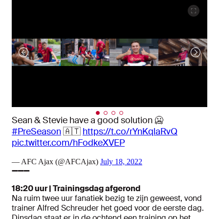
Sean & Stevie have a good solution 🥶
#PreSeason
🇦🇹
https://t.co/rYnKqlaRvQ
pic.twitter.com/hFodkeXVEP
— AFC Ajax (@AFCAjax)
July 18, 2022
➖➖➖
18:20 uur | Trainingsdag afgerond
Na ruim twee uur fanatiek bezig te zijn geweest, vond
trainer Alfred Schreuder het goed voor de eerste dag.
Dinsdag staat er in de ochtend een training op het