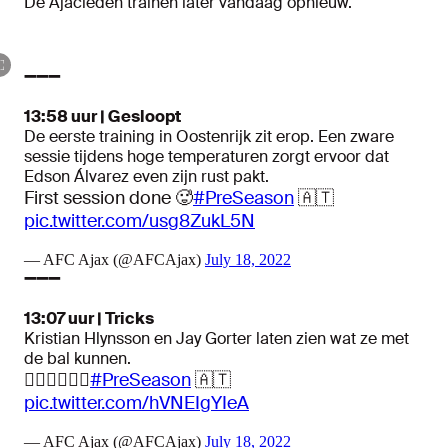
De Ajacieden trainen later vandaag opnieuw.
➖➖➖
13:58 uur | Gesloopt
De eerste training in Oostenrijk zit erop. Een zware
sessie tijdens hoge temperaturen zorgt ervoor dat
Edson Álvarez even zijn rust pakt.
First session done 🥵
#PreSeason
🇦🇹
pic.twitter.com/usg8ZukL5N
— AFC Ajax (@AFCAjax)
July 18, 2022
➖➖➖
13:07 uur | Tricks
Kristian Hlynsson en Jay Gorter laten zien wat ze met
de bal kunnen.
🤹‍♂️🤹‍♂️🤹‍♂️
#PreSeason
🇦🇹
pic.twitter.com/hVNEIgYIeA
— AFC Ajax (@AFCAjax)
July 18, 2022