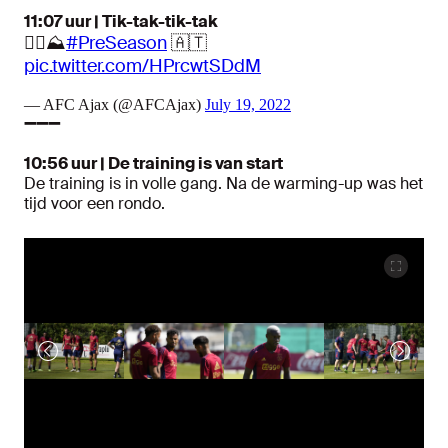
11:07 uur | Tik-tak-tik-tak
😵‍💫⛰
#PreSeason
🇦🇹
pic.twitter.com/HPrcwtSDdM
— AFC Ajax (@AFCAjax)
July 19, 2022
➖➖➖
10:56 uur | De training is van start
De training is in volle gang. Na de warming-up was het
tijd voor een rondo.