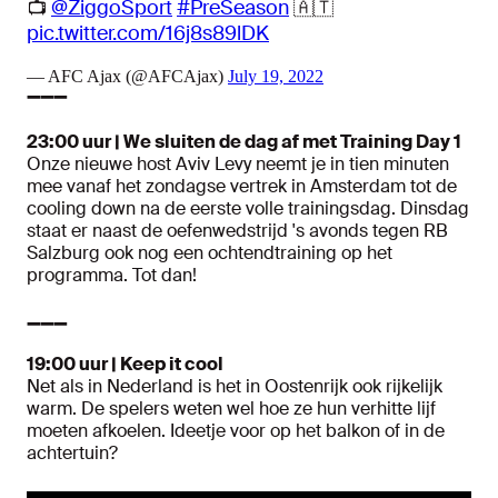
📺
@ZiggoSport
#PreSeason
🇦🇹
pic.twitter.com/16j8s89lDK
— AFC Ajax (@AFCAjax)
July 19, 2022
➖➖➖
23:00 uur | We sluiten de dag af met Training Day 1
Onze nieuwe host Aviv Levy neemt je in tien minuten
mee vanaf het zondagse vertrek in Amsterdam tot de
cooling down na de eerste volle trainingsdag. Dinsdag
staat er naast de oefenwedstrijd 's avonds tegen RB
Salzburg ook nog een ochtendtraining op het
programma. Tot dan!
➖➖➖
19:00 uur |
Keep it cool
Net als in Nederland is het in Oostenrijk ook rijkelijk
warm. De spelers weten wel hoe ze hun verhitte lijf
moeten afkoelen. Ideetje voor op het balkon of in de
achtertuin?