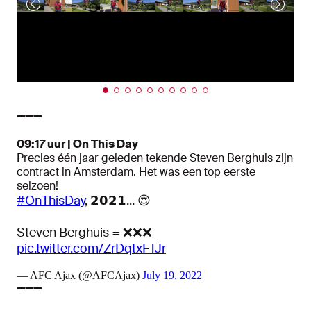
➖➖➖
09:17 uur | On This Day
Precies één jaar geleden tekende Steven Berghuis zijn
contract in Amsterdam. Het was een top eerste
seizoen!
#OnThisDay
, 𝟮𝟬𝟮𝟭... 😍
Steven Berghuis = ❌❌❌
pic.twitter.com/ZrDqtxFTJr
— AFC Ajax (@AFCAjax)
July 19, 2022
➖➖➖