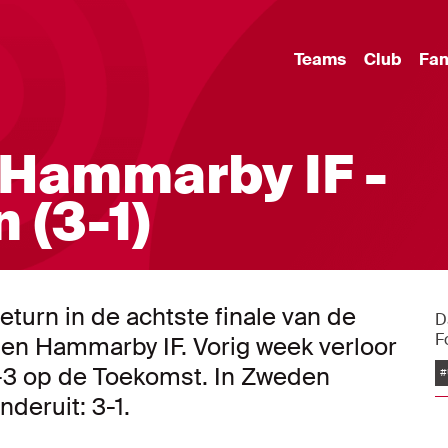
Teams
Club
Fa
 Hammarby IF -
 (3-1)
turn in de achtste finale van de
D
F
n Hammarby IF. Vorig week verloor
1-3 op de Toekomst. In Zweden
#
deruit: 3-1.