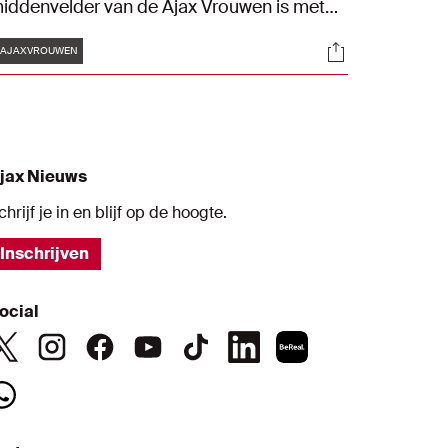
iddenvelder van de Ajax Vrouwen is met
en enkelblessure in elk geval tot de
Tags
s
Socials
interstop uitgeschakeld. Van Schoonhoven
#AJAXVROUWEN
ist daardoor de wedstrijden tegen
ammarby IF, PEC Zwolle, FC Utrecht, AZ en
AC Breda.
jax Nieuws
chrijf je in en blijf op de hoogte.
Inschrijven
ocial