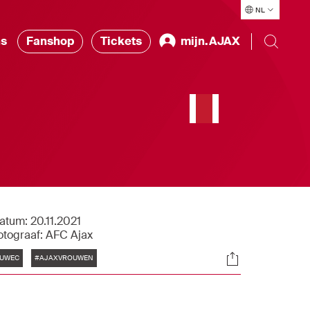
NL
ns
Fanshop
Tickets
mijn.AJAX
atum:
20.11.2021
otograaf:
AFC Ajax
Tags
Socials
UWEC
#AJAXVROUWEN