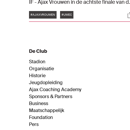
IF - Ajax Vrouwen in de achtste finale van d
UEFA Women's Europa Cup. Het werd 3-1
Tags
S
voor de thuisploeg.
#AJAXVROUWEN
#UWEC
De Club
Stadion
Organisatie
Historie
Jeugdopleiding
Ajax Coaching Academy
Sponsors & Partners
Business
Maatschappelijk
Foundation
Pers