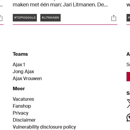
,
maken met één man: Jari Litmanen. De
w
Finse spelmaker werd dankzij prachtige
A
Tags
ocials
Social
de
goals en zijn fabelachtige techniek een
D
#TOP10GOALS
#LITMANEN
#
publiekslieveling bij Ajax. Maandag 20
M
februari viert Ajax' voormalige nummer tien
zijn 52e verjaardag. Om die reden hebben
we tien prachtige treffers van Litmanen op
een rijtje gezet.
Teams
A
Ajax 1
S
Jong Ajax
Ajax Vrouwen
Meer
S
Vacatures
Fanshop
Privacy
Disclaimer
Vulnerability disclosure policy