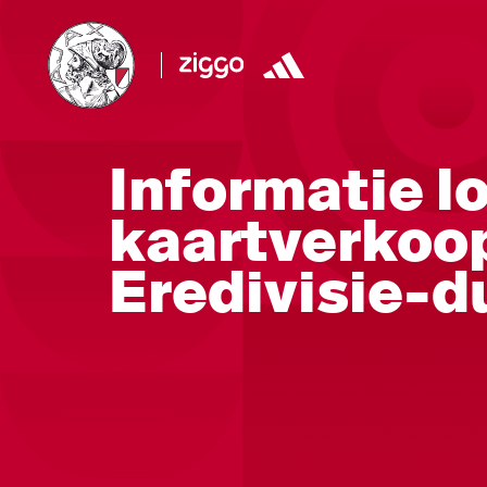
Informatie l
kaartverkoop
Eredivisie-d