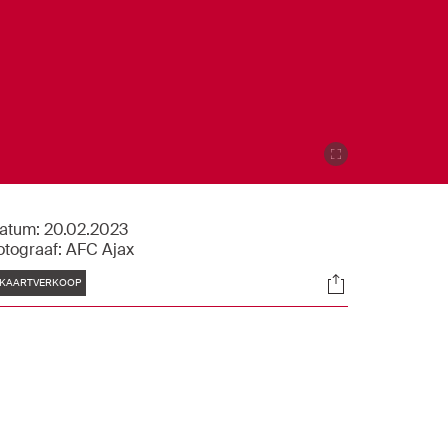
atum:
20.02.2023
otograaf:
AFC Ajax
Tags
Socials
KAARTVERKOOP