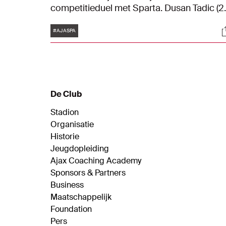
competitieduel met Sparta. Dusan Tadic (2)
Kenneth Taylor en Mohammed Kudus
Tags
S
zorgden voor een 4-0-eindstand. Dankzij 
#AJASPA
driepunter staat Ajax nu tweede in de
Eredivisie.
De Club
Stadion
Organisatie
Historie
Jeugdopleiding
Ajax Coaching Academy
Sponsors & Partners
Business
Maatschappelijk
Foundation
Pers