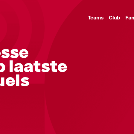
Teams
Club
Fa
osse
 laatste
uels