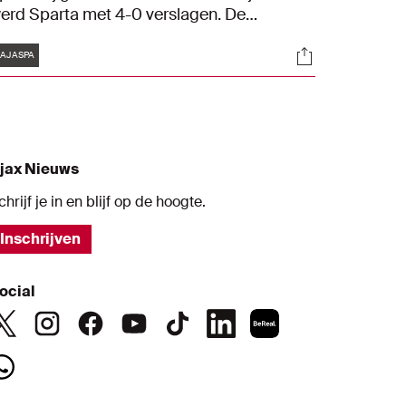
erd Sparta met 4-0 verslagen. De
msterdamse doelpunten kwamen van
Tags
s
Socials
usan Tadic (2), Kenneth Taylor en
AJASPA
ohammed Kudus.
jax Nieuws
chrijf je in en blijf op de hoogte.
Inschrijven
ocial