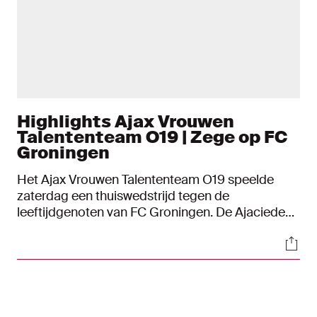
Highlights Ajax Vrouwen
Talententeam O19 | Zege op FC
Groningen
Het Ajax Vrouwen Talententeam O19 speelde
zaterdag een thuiswedstrijd tegen de
leeftijdgenoten van FC Groningen. De Ajacieden
van trainer Chantal de Ridder boekten een prima
Soci
zege. Elisa van Dijk was met twee doelpunten de
topschutter bij de thuisploeg. Sophie van Hunnik
bepaalde de eindstand op 3-0.