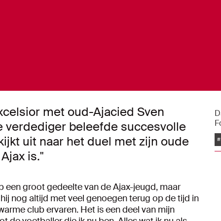
xcelsior met oud-Ajacied Sven
D
F
e verdediger beleefde succesvolle
jkt uit naar het duel met zijn oude
#
Ajax is."
p een groot gedeelte van de Ajax-jeugd, maar
 hij nog altijd met veel genoegen terug op de tijd in
 warme club ervaren. Het is een deel van mijn
de voetballer die ik nu ben. Alles wat ik nu als