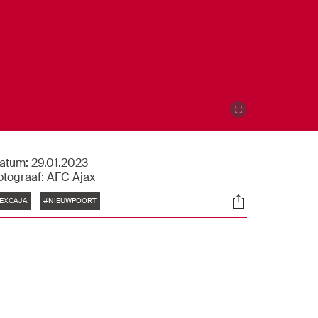
atum:
29.01.2023
otograaf:
AFC Ajax
Tags
Socials
EXCAJA
#NIEUWPOORT