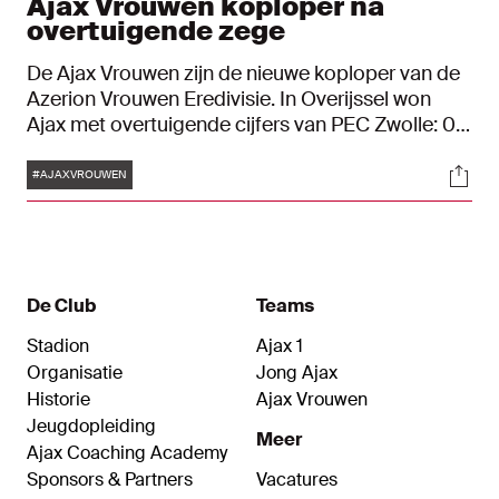
Ajax Vrouwen koploper na
overtuigende zege
De Ajax Vrouwen zijn de nieuwe koploper van de
Azerion Vrouwen Eredivisie. In Overijssel won
Ajax met overtuigende cijfers van PEC Zwolle: 0-
4. Met de driepunter op zak is Ajax nu PSV
Tags
Soci
voorbij. De ploeg van Hesterine de Reus heeft 34
#AJAXVROUWEN
punten uit dertien duels, PSV heeft twee punten
minder.
De Club
Teams
Stadion
Ajax 1
Organisatie
Jong Ajax
Historie
Ajax Vrouwen
Jeugdopleiding
Meer
Ajax Coaching Academy
Sponsors & Partners
Vacatures