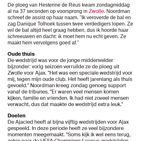
De ploeg van Hesterine de Reus kwam zondagmiddag
Zwolle
al na 37 seconden op voorsprong in
. Noordman
schreef de assist op haar naam. "Ik veroverde de bal en
zag Danique Tolhoek tussen twee verdedigers lopen. Ze
wil de bal altijd heel graag hebben, dus ik hoorde haar
schreeuwen en dacht: ik moet hem nu echt geven. Ze
maakt hem vervolgens goed af."
Oude thuis
De wedstrijd was voor de jonge middenvelder
bijzonder: vorig seizoen verruilde ze de ploeg uit
Zwolle voor Ajax. "Het was een speciale wedstrijd voor
mij, tegen mijn oude club. Het heeft jarenlang als thuis
gevoeld." Noordman kreeg zondag genoeg support
vanaf de tribunes. "Er waren veel mensen komen
kijken, familie en vrienden. Ik had niet zoveel mensen
verwacht, dus dat maakte de wedstrijd extra leuk."
Doelen
De Ajacied heeft al bijna vijftig wedstrijden voor Ajax
gespeeld. In deze periode heeft ze veel bijzondere
momenten meegemaakt. "Soms kijk ik wel eens terug,
zeker naar de UEFA Champions League-wedstrijden