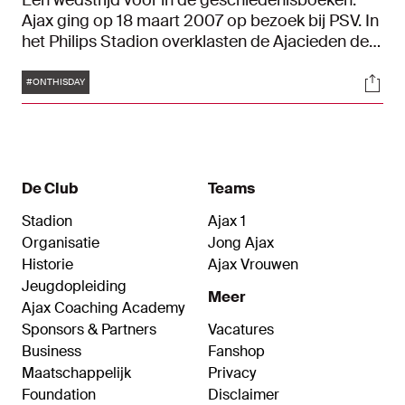
Een wedstrijd voor in de geschiedenisboeken.
Ajax ging op 18 maart 2007 op bezoek bij PSV. In
het Philips Stadion overklasten de Ajacieden de
Eindhovenaren: 1-5. Klaas Jan Huntelaar (2),
Tags
Soci
Wesley Sneijder, Gabri en Kenneth Perez zorgden
#ONTHISDAY
er met hun treffers voor dat Ajax na negentig
minuten kon zegevieren.
De Club
Teams
Stadion
Ajax 1
Organisatie
Jong Ajax
Historie
Ajax Vrouwen
Jeugdopleiding
Meer
Ajax Coaching Academy
Sponsors & Partners
Vacatures
Business
Fanshop
Maatschappelijk
Privacy
Foundation
Disclaimer