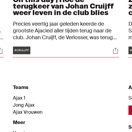
terugkeer van Johan Cruijff
weer leven in de club blies
Precies veertig jaar geleden keerde de
D
A
grootste Ajacied aller tijden terug naar de
S
.
club. Johan Cruijff, de Verlosser, was terug
m
waar het voor hem was begonnen. Bij zijn
2
Tags
ocials
Social
rentree tegen Haarlem maakte hij
o
#CRUIJFF
#
onmiddellijk een onvergetelijke goal.
v
g
d
p
p
Teams
A
A
e
Ajax 1
S
Jong Ajax
Ajax Vrouwen
Meer
S