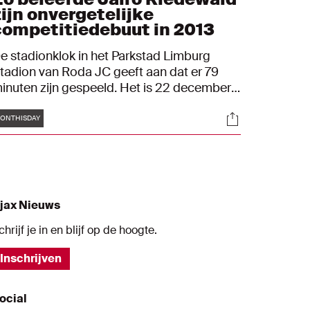
zijn onvergetelijke
competitiedebuut in 2013
e stadionklok in het Parkstad Limburg
tadion van Roda JC geeft aan dat er 79
inuten zijn gespeeld. Het is 22 december
013. Het bord van de vierde official gaat
Tags
s
Socials
mhoog: 42 erin, 5 eruit. Jairo Riedewald
ONTHISDAY
oor Christian Poulsen. De ervaren Deen
eeft de pas zeventienjarige verdediger een
ubbele highfive. Riedewald jogt het veld in,
raat wat met Daley Blind en neemt zijn
ositie in, in de laatste linie van de
jax Nieuws
msterdammers. Het zijn voor hem zijn
erste stappen in de Eredivisie.
chrijf je in en blijf op de hoogte.
Inschrijven
ocial