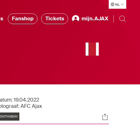
NL
ns
Fanshop
Tickets
mijn.AJAX
atum:
19.04.2022
otograaf:
AFC Ajax
Tags
Socials
ONTHISDAY