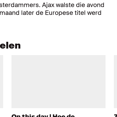
msterdammers. Ajax walste die avond
 maand later de Europese titel werd
kelen
On this day | Hoe de