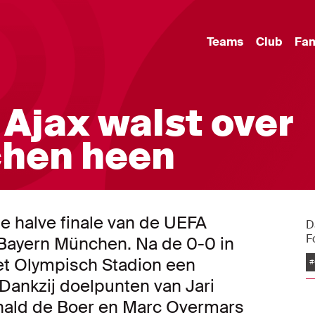
Teams
Club
Fa
 Ajax walst over
hen heen
de halve finale van de UEFA
D
F
ayern München. Na de 0-0 in
het Olympisch Stadion een
#
Dankzij doelpunten van Jari
onald de Boer en Marc Overmars