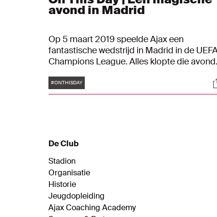
avond in Madrid
Op 5 maart 2019 speelde Ajax een
fantastische wedstrijd in Madrid in de UEF
Champions League. Alles klopte die avond
In een kolkend Santiago Bernabéu won de
Tags
S
ploeg van Erik ten Hag met 1-4 van Real
#ONTHISDAY
Madrid.
De Club
Stadion
Organisatie
Historie
Jeugdopleiding
Ajax Coaching Academy