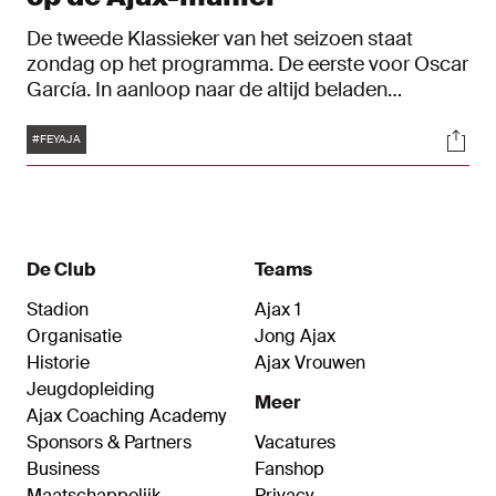
De tweede Klassieker van het seizoen staat
zondag op het programma. De eerste voor Oscar
García. In aanloop naar de altijd beladen
wedstrijd blikte de Spaanse hoofdtrainer vrijdag
Tags
Soci
vooruit tijdens zijn persconferentie in de perszaal
#FEYAJA
van de Johan Cruijff ArenA. "Ik weet dat de sfeer
tegen ons zal zijn. Maar daar moet je op het
hoogste niveau mee om kunnen gaan."
De Club
Teams
Stadion
Ajax 1
Organisatie
Jong Ajax
Historie
Ajax Vrouwen
Jeugdopleiding
Meer
Ajax Coaching Academy
Sponsors & Partners
Vacatures
Business
Fanshop
Maatschappelijk
Privacy