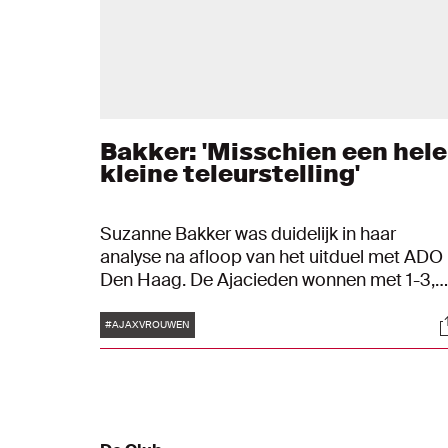
Bakker: 'Misschien een hele
kleine teleurstelling'
Suzanne Bakker was duidelijk in haar
analyse na afloop van het uitduel met ADO
Den Haag. De Ajacieden wonnen met 1-3,
maar een feestje bleef op de slotdag uit
Tags
S
doordat koploper FC Twente ook drie
#AJAXVROUWEN
punten pakte. "Misschien een hele kleine
teleurstelling, maar ook blij met de drie
punten en met het gevoel dat wij mee
kunnen nemen naar de laatste twee weken
van het seizoen", zei de coach. Ook Nikita