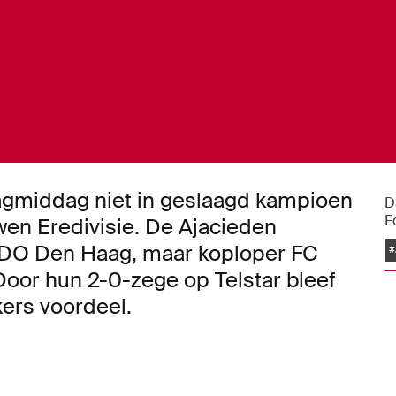
dagmiddag niet in geslaagd kampioen
D
F
en Eredivisie. De Ajacieden
ADO Den Haag, maar koploper FC
#
oor hun 2-0-zege op Telstar bleef
kers voordeel.