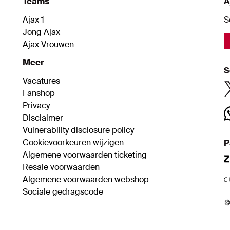
Teams
A
te
Ajax 1
S
Jong Ajax
Ajax Vrouwen
Meer
S
Vacatures
Fanshop
Privacy
Disclaimer
Vulnerability disclosure policy
Cookievoorkeuren wijzigen
P
Algemene voorwaarden ticketing
Resale voorwaarden
Algemene voorwaarden webshop
Sociale gedragscode