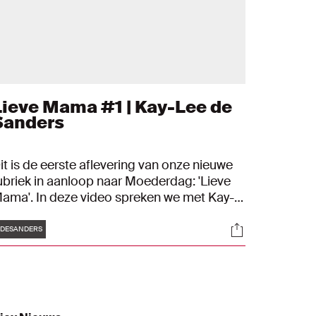
Lieve Mama #1 | Kay-Lee de
Sanders
it is de eerste aflevering van onze nieuwe
ubriek in aanloop naar Moederdag: 'Lieve
ama'. In deze video spreken we met Kay-
ee de Sanders en haar moeder over Kay-
Tags
s
Socials
ee's eerste stappen in de wereld van het
DESANDERS
oetbal en de onvoorwaardelijke steun.