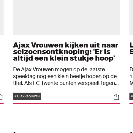
Ajax Vrouwen kijken uit naar
seizoensontknoping: 'Er is
altijd een klein stukje hoop'
De Ajax Vrouwen mogen op de laatste
D
speeldag nog een klein beetje hopen op de
r
titel. Als FC Twente punten verspeelt tegen
M
Telstar en de Ajacieden winnen wel van ADO
L
Tags
ocials
Social
Den Haag, dan mag de champagne alsnog
L
#AJAXVROUWEN
#
ontkurkt worden. "Er is altijd een klein stukje
v
hoop dat je hebt", stelt captain Sherida
Spitse. Ook Nadine Noordam blikt vooruit
op de seizoensontknoping.