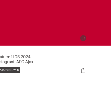
atum:
11.05.2024
otograaf:
AFC Ajax
Tags
Socials
AJAXVROUWEN