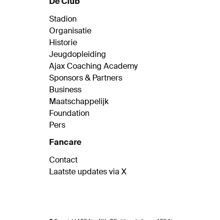
De Club
Tromp komt aan het woord. De spits maak
na lange afwezigheid haar rentree.
Stadion
Organisatie
Historie
Jeugdopleiding
Ajax Coaching Academy
Sponsors & Partners
Business
Maatschappelijk
Foundation
Pers
Fancare
Contact
Laatste updates via X