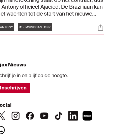
ijn handtekening staat op het contract, dus
s Antony officieel Ajacied. De Braziliaan kan
iet wachten tot de start van het nieuwe
eizoen.
Tags
s
Socials
#ANTONY
#BEMVINDOANTONY
jax Nieuws
chrijf je in en blijf op de hoogte.
Inschrijven
ocial