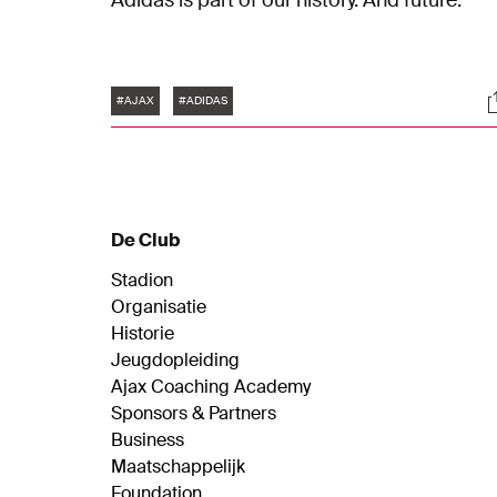
Adidas is part of our history. And future.
Tags
S
#AJAX
#ADIDAS
De Club
Stadion
Organisatie
Historie
Jeugdopleiding
Ajax Coaching Academy
Sponsors & Partners
Business
Maatschappelijk
Foundation