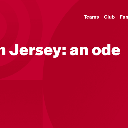
Teams
Club
Fa
 Jersey: an ode