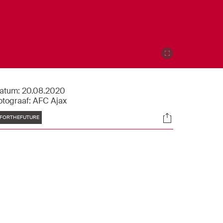
atum:
20.08.2020
otograaf:
AFC Ajax
Tags
Socials
FORTHEFUTURE