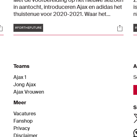
Met de voorbereiding op het nieuwe seizoen
Z
in aantocht, introduceren Ajax en adidas het
i
thuistenue voor 2020-2021. Waar het
n
thuistenue van 2019-2020 zwarte details
s
Tags
ocials
Social
kende, als speelse verwijzing naar de
#FORTHEFUTURE
Amsterdamse vlag, wordt voor 2020-2021
teruggegrepen op de basiskleuren die het
Ajax-shirt het Ajax-shirt maken: rood/wit.
Teams
A
Ajax 1
S
Jong Ajax
Ajax Vrouwen
Meer
S
Vacatures
Fanshop
Privacy
Disclaimer