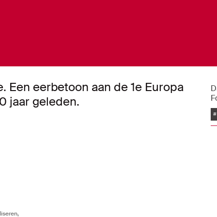
e. Een eerbetoon aan de 1e Europa
D
F
0 jaar geleden.
#
iseren,