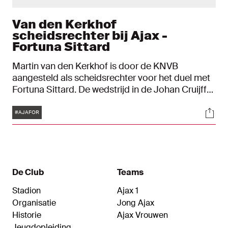
Van den Kerkhof
scheidsrechter bij Ajax -
Fortuna Sittard
Martin van den Kerkhof is door de KNVB
aangesteld als scheidsrechter voor het duel met
Fortuna Sittard. De wedstrijd in de Johan Cruijff
ArenA begint woensdagavond om 20:00 uur.
Tags
Soci
#AJAFOR
De Club
Teams
Stadion
Ajax 1
Organisatie
Jong Ajax
Historie
Ajax Vrouwen
Jeugdopleiding