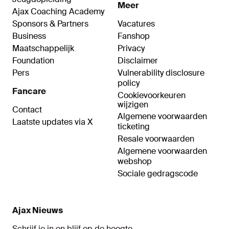
Meer
Ajax Coaching Academy
Sponsors & Partners
Vacatures
Business
Fanshop
Maatschappelijk
Privacy
Foundation
Disclaimer
Pers
Vulnerability disclosure
policy
Fancare
Cookievoorkeuren
wijzigen
Contact
Algemene voorwaarden
Laatste updates via X
ticketing
Resale voorwaarden
Algemene voorwaarden
webshop
Sociale gedragscode
Ajax Nieuws
Schrijf je in en blijf op de hoogte.