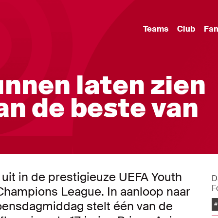
Teams
Club
Fa
unnen laten zien
an de beste van
 uit in de prestigieuze UEFA Youth
D
F
 Champions League. In aanloop naar
woensdagmiddag stelt één van de
#