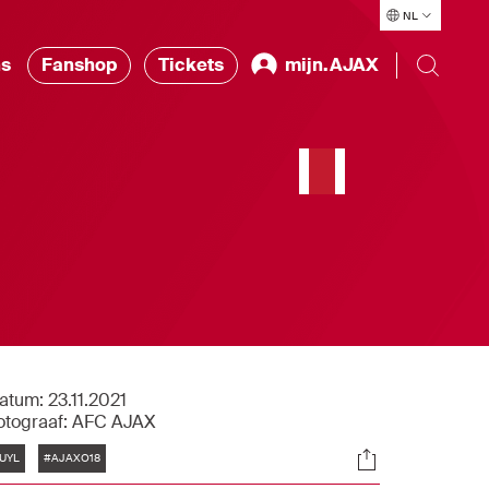
NL
ns
Fanshop
Tickets
mijn.AJAX
atum:
23.11.2021
otograaf:
AFC AJAX
Tags
Socials
UYL
#AJAXO18