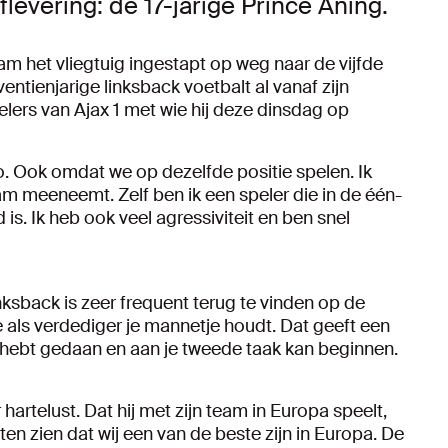
flevering: de 17-jarige Prince Aning.
am het vliegtuig ingestapt op weg naar de vijfde
ntienjarige linksback voetbalt al vanaf zijn
spelers van Ajax 1 met wie hij deze dinsdag op
co. Ook omdat we op dezelfde positie spelen. Ik
team meeneemt. Zelf ben ik een speler die in de één-
s. Ik heb ook veel agressiviteit en ben snel
inksback is zeer frequent terug te vinden op de
je als verdediger je mannetje houdt. Dat geeft een
ak hebt gedaan en aan je tweede taak kan beginnen.
hartelust. Dat hij met zijn team in Europa speelt,
aten zien dat wij een van de beste zijn in Europa. De