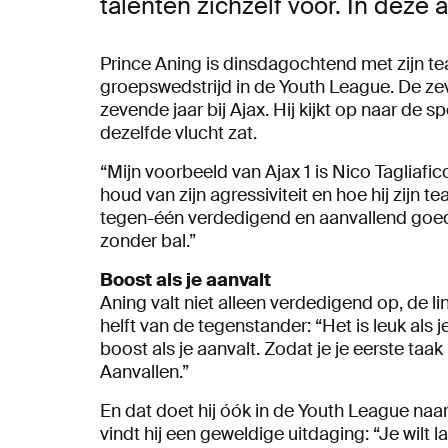
talenten zichzelf voor. In deze a
Prince Aning is dinsdagochtend met zijn te
groepswedstrijd in de Youth League. De zeve
zevende jaar bij Ajax. Hij kijkt op naar de 
dezelfde vlucht zat.
“Mijn voorbeeld van Ajax 1 is Nico Tagliafi
houd van zijn agressiviteit en hoe hij zijn 
tegen-één verdedigend en aanvallend goed i
zonder bal.”
Boost als je aanvalt
Aning valt niet alleen verdedigend op, de l
helft van de tegenstander: “Het is leuk als 
boost als je aanvalt. Zodat je je eerste ta
Aanvallen.”
En dat doet hij óók in de Youth League naar 
vindt hij een geweldige uitdaging: “Je wilt l