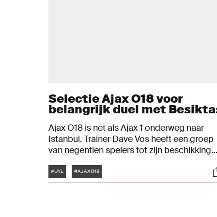
Selectie Ajax O18 voor
belangrijk duel met Besikta
Ajax O18 is net als Ajax 1 onderweg naar
Istanbul. Trainer Dave Vos heeft een groep
van negentien spelers tot zijn beschikking
op Turkse bodem.
Tags
S
#UYL
#AJAXO18