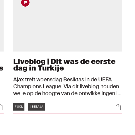
Liveblog | Dit was de eerste
s
dag in Turkije
Ajax treft woensdag Besiktas in de UEFA
Champions League. Via dit liveblog houden
we je op de hoogte van de ontwikkelingen in
Istanbul.
Tags
ocials
Social
#UCL
#BESAJA