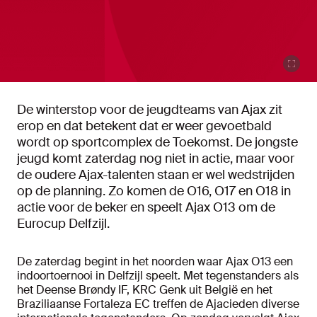
De winterstop voor de jeugdteams van Ajax zit
erop en dat betekent dat er weer gevoetbald
wordt op sportcomplex de Toekomst. De jongste
jeugd komt zaterdag nog niet in actie, maar voor
de oudere Ajax-talenten staan er wel wedstrijden
op de planning. Zo komen de O16, O17 en O18 in
actie voor de beker en speelt Ajax O13 om de
Eurocup Delfzijl.
De zaterdag begint in het noorden waar Ajax O13 een
indoortoernooi in Delfzijl speelt. Met tegenstanders als
het Deense Brøndy IF, KRC Genk uit België en het
Braziliaanse Fortaleza EC treffen de Ajacieden diverse