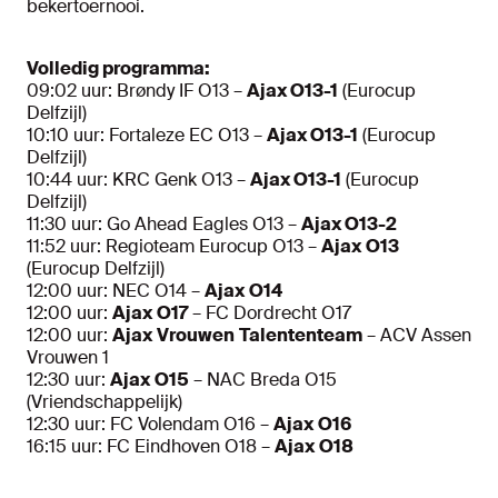
bekertoernooi.
Volledig programma:
09:02 uur: Brøndy IF O13 –
Ajax O13-1
(Eurocup
Delfzijl)
10:10 uur: Fortaleze EC O13 –
Ajax O13-1
(Eurocup
Delfzijl)
10:44 uur: KRC Genk O13 –
Ajax O13-1
(Eurocup
Delfzijl)
11:30 uur: Go Ahead Eagles O13 –
Ajax O13-2
11:52 uur: Regioteam Eurocup O13 –
Ajax
O13
(Eurocup Delfzijl)
12:00 uur: NEC O14 –
Ajax
O14
12:00 uur:
Ajax
O17
– FC Dordrecht O17
12:00 uur:
Ajax
Vrouwen
Talententeam
– ACV Assen
Vrouwen 1
12:30 uur:
Ajax
O15
– NAC Breda O15
(Vriendschappelijk)
12:30 uur: FC Volendam O16 –
Ajax
O16
16:15 uur: FC Eindhoven O18 –
Ajax
O18