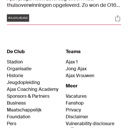
thuisoverwinningen opgeleverd. Zo won de O16
van FC Eindhoven en zegevierden de O13-1 en
Tags
Soci
O15 tegen respectievelijk Vitesse en FC Utrecht.
#AJAXJEUGD
Bekijk hoe het de Ajacieden verging in Blik op de
Toekomst.
De Club
Teams
Stadion
Ajax 1
Organisatie
Jong Ajax
Historie
Ajax Vrouwen
Jeugdopleiding
Meer
Ajax Coaching Academy
Sponsors & Partners
Vacatures
Business
Fanshop
Maatschappelijk
Privacy
Foundation
Disclaimer
Pers
Vulnerability disclosure