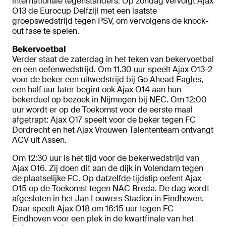
internationale tegenstanders. Op zondag vervolgt Ajax
O13 de Eurocup Delfzijl met een laatste
groepswedstrijd tegen PSV, om vervolgens de knock-
out fase te spelen.
Bekervoetbal
Verder staat de zaterdag in het teken van bekervoetbal
en een oefenwedstrijd. Om 11.30 uur speelt Ajax O13-2
voor de beker een uitwedstrijd bij Go Ahead Eagles,
een half uur later begint ook Ajax O14 aan hun
bekerduel op bezoek in Nijmegen bij NEC. Om 12:00
uur wordt er op de Toekomst voor de eerste maal
afgetrapt: Ajax O17 speelt voor de beker tegen FC
Dordrecht en het Ajax Vrouwen Talententeam ontvangt
ACV uit Assen.
Om 12:30 uur is het tijd voor de bekerwedstrijd van
Ajax O16. Zij doen dit aan de dijk in Volendam tegen
de plaatselijke FC. Op datzelfde tijdstip oefent Ajax
O15 op de Toekomst tegen NAC Breda. De dag wordt
afgesloten in het Jan Louwers Stadion in Eindhoven.
Daar speelt Ajax O18 om 16:15 uur tegen FC
Eindhoven voor een plek in de kwartfinale van het