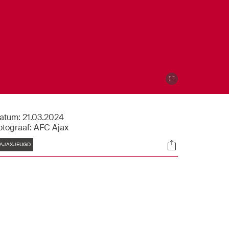
atum:
21.03.2024
otograaf:
AFC Ajax
Tags
Socials
AJAXJEUGD