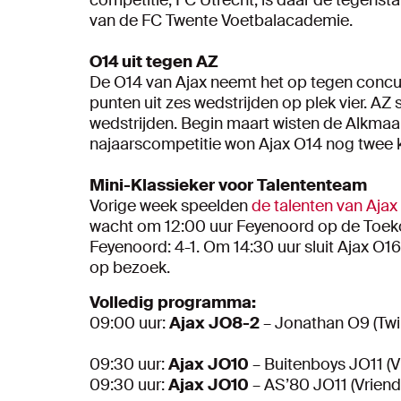
van de FC Twente Voetbalacademie.
O14 uit tegen AZ
De O14 van Ajax neemt het op tegen concur
punten uit zes wedstrijden op plek vier. AZ 
wedstrijden. Begin maart wisten de Alkmaar
najaarscompetitie won Ajax O14 nog twee k
Mini-Klassieker voor Talententeam
Vorige week speelden
de talenten van Aja
wacht om 12:00 uur Feyenoord op de Toek
Feyenoord: 4-1. Om 14:30 uur sluit Ajax O1
op bezoek.
Volledig programma:
09:00 uur:
Ajax JO8-2
– Jonathan O9 (Tw
09:30 uur:
Ajax JO10
– Buitenboys JO11 (V
09:30 uur:
Ajax JO10
– AS’80 JO11 (Vriend