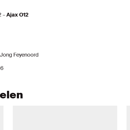
2 –
Ajax O12
 Jong Feyenoord
16
kelen