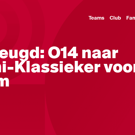
Teams
Club
Fa
eugd: O14 naar
i-Klassieker voo
am