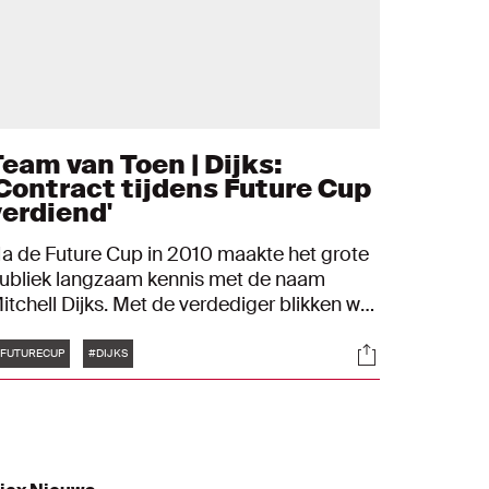
Team van Toen | Dijks:
'Contract tijdens Future Cup
verdiend'
a de Future Cup in 2010 maakte het grote
ubliek langzaam kennis met de naam
itchell Dijks. Met de verdediger blikken we
erug op die eerste editie van het toernooi
Tags
s
Socials
aarin hij uitblonk in de defensie en
FUTURECUP
#DIJKS
nderdeel was van een geweldige lichting:
Ik ben heel blij dat ik in deze ploeg mocht
pelen."