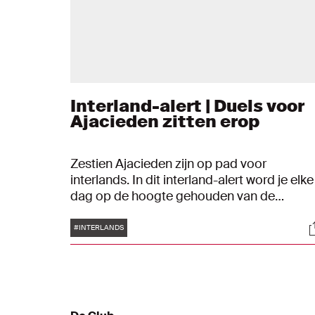
Interland-alert | Duels voor
Ajacieden zitten erop
Zestien Ajacieden zijn op pad voor
interlands. In dit interland-alert word je elke
dag op de hoogte gehouden van de
prestaties van de Ajax-spelers die uitkome
Tags
S
voor hun land.
#INTERLANDS