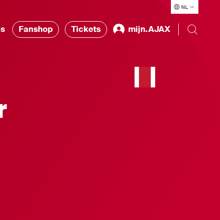
NL
ns
Fanshop
Tickets
mijn.AJAX
r