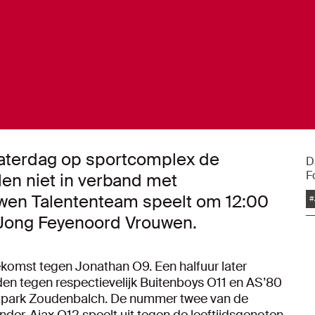
 zaterdag op sportcomplex de
D
F
en niet in verband met
uwen Talententeam speelt om 12:00
#
 Jong Feyenoord Vrouwen.
komst tegen Jonathan O9. Een halfuur later
den tegen respectievelijk Buitenboys O11 en AS’80
ortpark Zoudenbalch. De nummer twee van de
nder. Ajax O12 speelt uit tegen de leeftijdsgenoten