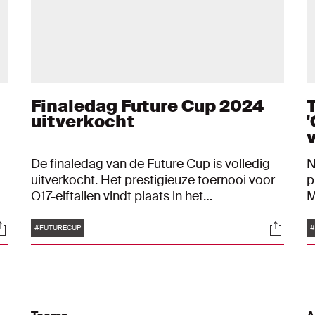
Finaledag Future Cup 2024
uitverkocht
De finaledag van de Future Cup is volledig
N
uitverkocht. Het prestigieuze toernooi voor
p
O17-elftallen vindt plaats in het
M
n
paasweekend: van 30 maart tot en met 1
t
Tags
ocials
Social
april. Er zijn nog wel kaarten beschikbaar
w
#FUTURECUP
#
voor de zaterdag (30 maart) en zondag (31
o
maart).
"
s