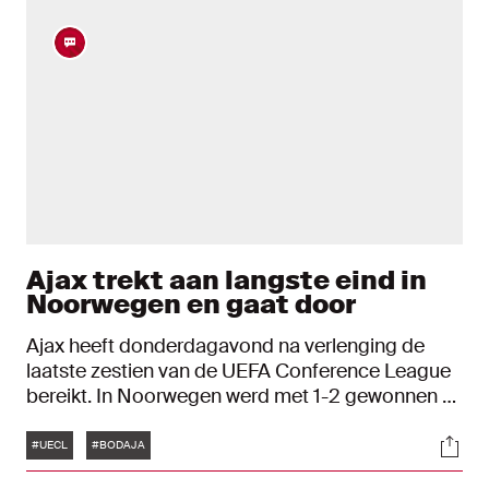
Ajax trekt aan langste eind in
Noorwegen en gaat door
Ajax heeft donderdagavond na verlenging de
laatste zestien van de UEFA Conference League
bereikt. In Noorwegen werd met 1-2 gewonnen bij
Bodø/Glimt. Hier blijf je de gehele dag op de
Tags
Soci
hoogte van de laatste ontwikkelingen in
#UECL
#BODAJA
Noorwegen.