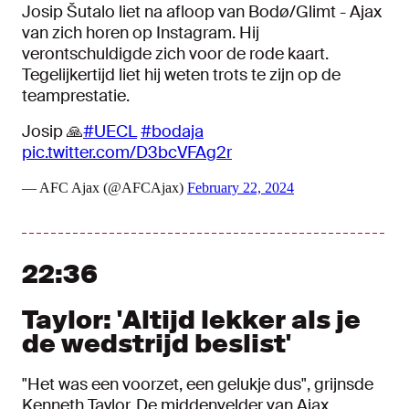
Josip Šutalo liet na afloop van Bodø/Glimt - Ajax
van zich horen op Instagram. Hij
verontschuldigde zich voor de rode kaart.
Tegelijkertijd liet hij weten trots te zijn op de
teamprestatie.
Josip 🙏
#UECL
#bodaja
pic.twitter.com/D3bcVFAg2r
— AFC Ajax (@AFCAjax)
February 22, 2024
22:36
Taylor: 'Altijd lekker als je
de wedstrijd beslist'
"Het was een voorzet, een gelukje dus", grijnsde
Kenneth Taylor. De middenvelder van Ajax