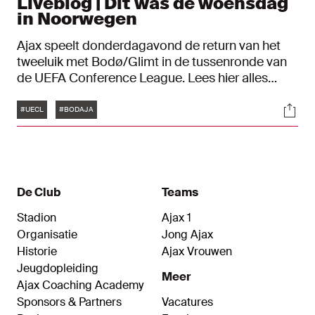
Liveblog | Dit was de woensdag
in Noorwegen
Ajax speelt donderdagavond de return van het
tweeluik met Bodø/Glimt in de tussenronde van
de UEFA Conference League. Lees hier alles
terug over de voorbereiding van de Ajacieden op
Tags
Soci
het Europese uitduel.
#UECL
#BODAJA
De Club
Teams
Stadion
Ajax 1
Organisatie
Jong Ajax
Historie
Ajax Vrouwen
Jeugdopleiding
Meer
Ajax Coaching Academy
Sponsors & Partners
Vacatures