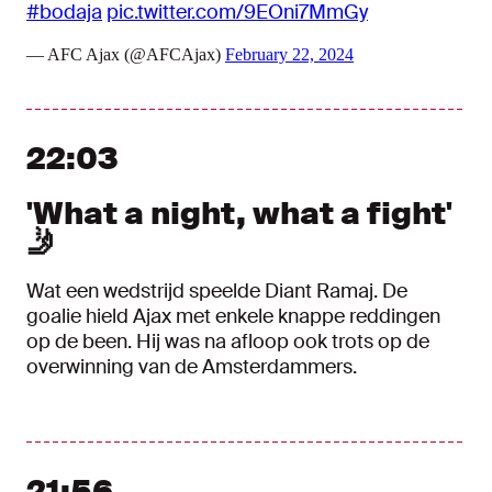
#bodaja
pic.twitter.com/9EOni7MmGy
— AFC Ajax (@AFCAjax)
February 22, 2024
22:03
'What a night, what a fight'
🤳
Wat een wedstrijd speelde Diant Ramaj. De
goalie hield Ajax met enkele knappe reddingen
op de been. Hij was na afloop ook trots op de
overwinning van de Amsterdammers.
21:56