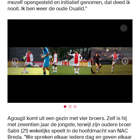
mezelf opengesteld en initiatief genomen, dat deed ik
nooit. Ik ben weer de oude Oualid."
Agougil komt uit een gezin met vier broers. Zelf is hij
met zeventien jaar de jongste, terwijl zijn oudere broer
Sabir (21) wekelijks speelt in de hoofdmacht van NAC
Breda. "We spreken elkaar iedere dag en geven elkaar