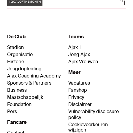
Tags
Soci
of toch een andere Ajacied? De Goal of the
#GOALOFTHEMONTH
Month is powered by Curaçao.
De Club
Teams
Stadion
Ajax 1
Organisatie
Jong Ajax
Historie
Ajax Vrouwen
Jeugdopleiding
Meer
Ajax Coaching Academy
Sponsors & Partners
Vacatures
Business
Fanshop
Maatschappelijk
Privacy
Foundation
Disclaimer
Pers
Vulnerability disclosure
policy
Fancare
Cookievoorkeuren
wijzigen
Contact