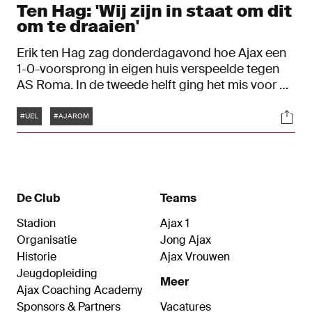
Ten Hag: 'Wij zijn in staat om dit
om te draaien'
Erik ten Hag zag donderdagavond hoe Ajax een
1-0-voorsprong in eigen huis verspeelde tegen
AS Roma. In de tweede helft ging het mis voor de
Ajacieden. Na een gemiste penalty van Dusan
Tags
Soci
Tadic bij een 1-0-tussenstand scoorden de
#UEL
#AJAROM
Italianen snel tegen.
De Club
Teams
Stadion
Ajax 1
Organisatie
Jong Ajax
Historie
Ajax Vrouwen
Jeugdopleiding
Meer
Ajax Coaching Academy
Sponsors & Partners
Vacatures