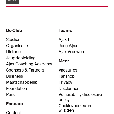
Soci
#AJAAZ
De Club
Teams
Stadion
Ajax 1
Organisatie
Jong Ajax
Historie
Ajax Vrouwen
Jeugdopleiding
Meer
Ajax Coaching Academy
Sponsors & Partners
Vacatures
Business
Fanshop
Maatschappelijk
Privacy
Foundation
Disclaimer
Pers
Vulnerability disclosure
policy
Fancare
Cookievoorkeuren
wijzigen
Contact