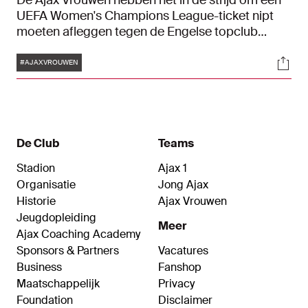
De Ajax Vrouwen hebben het in de strijd om een
UEFA Women's Champions League-ticket nipt
moeten afleggen tegen de Engelse topclub
Arsenal. Na de verrassende 2-2 in Londen,
Tags
Soci
verloor de ploeg van trainer Suzanne Bakker met
#AJAXVROUWEN
minimaal verschil op de Toekomst. Een goal vlak
na rust van Vivianne Miedema werd de dappere
thuisploeg fataal: 0-1.
De Club
Teams
Stadion
Ajax 1
Organisatie
Jong Ajax
Historie
Ajax Vrouwen
Jeugdopleiding
Meer
Ajax Coaching Academy
Sponsors & Partners
Vacatures
Business
Fanshop
Maatschappelijk
Privacy
Foundation
Disclaimer