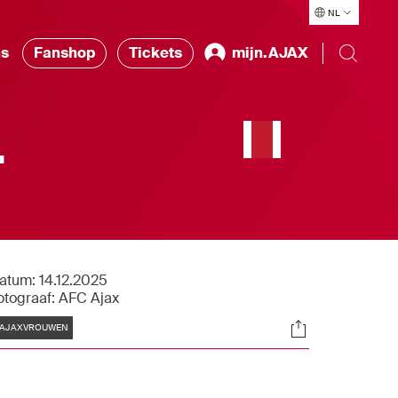
NL
ns
Fanshop
Tickets
mijn.AJAX
-
atum:
14.12.2025
otograaf:
AFC Ajax
Tags
Socials
AJAXVROUWEN