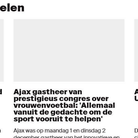
kelen
d
Ajax gastheer van
prestigieus congres over
vrouwenvoetbal: 'Allemaal
vanuit de gedachte om de
sport vooruit te helpen'
m
Ajax was op maandag 1 en dinsdag 2
D
december gastheer van het innovatieve en
c