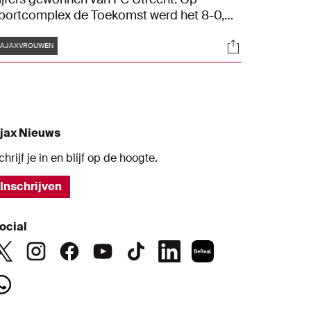
portcomplex de Toekomst werd het 8-0,
et vier doelpuntenmakers: Ranneke Derks
Tags
s
Socials
3), Bo van Egmond (2), Danique Tolhoek (2)
#AJAXVROUWEN
n Jonna van de Velde.
jax Nieuws
chrijf je in en blijf op de hoogte.
Inschrijven
ocial