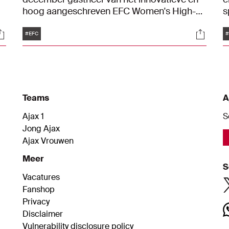
hoog aangeschreven EFC Women's High-
s
Performance Advisory Group – een congres
m
Tags
ocials
Social
l
dat bedoeld is om het vrouwenvoetbal op
(
#EFC
medisch gebied en performancevlak
e
omhoog te stuwen. "Zo worden we steeds
meer één grote medische sportfamilie."
Teams
A
Ajax 1
S
Jong Ajax
Ajax Vrouwen
Meer
S
Vacatures
Fanshop
Privacy
Disclaimer
Vulnerability disclosure policy