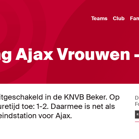
Teams
Club
Fa
g Ajax Vrouwen 
uitgeschakeld in de KNVB Beker. Op
D
F
etijd toe: 1-2. Daarmee is net als
eindstation voor Ajax.
#