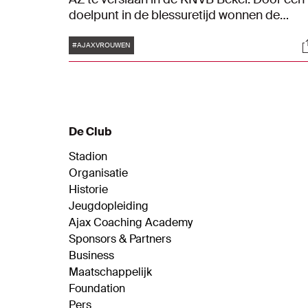
doelpunt in de blessuretijd wonnen de
bezoekers met 1-2. Daarmee eindigt het
Tags
S
bekerseizoen voor de ploeg van Anouk Brui
#AJAXVROUWEN
in de achtste finale.
De Club
Stadion
Organisatie
Historie
Jeugdopleiding
Ajax Coaching Academy
Sponsors & Partners
Business
Maatschappelijk
Foundation
Pers