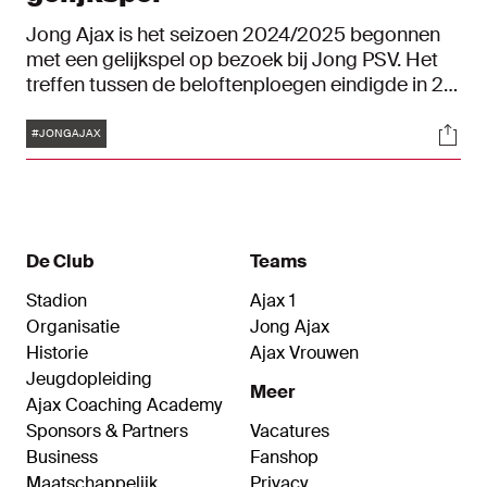
Jong Ajax is het seizoen 2024/2025 begonnen
met een gelijkspel op bezoek bij Jong PSV. Het
treffen tussen de beloftenploegen eindigde in 2-
2. Ahmetcan Kaplan redde in extremis een punt
Tags
Soci
voor de Amsterdammers.
#JONGAJAX
De Club
Teams
Stadion
Ajax 1
Organisatie
Jong Ajax
Historie
Ajax Vrouwen
Jeugdopleiding
Meer
Ajax Coaching Academy
Sponsors & Partners
Vacatures
Business
Fanshop
Maatschappelijk
Privacy