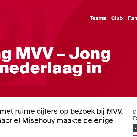
Teams
Club
Fa
g MVV – Jong
 nederlaag in
met ruime cijfers op bezoek bij MVV.
D
F
Gabriel Misehouy maakte de enige
#