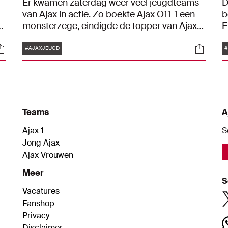
Er kwamen zaterdag weer veel jeugdteams
D
van Ajax in actie. Zo boekte Ajax O11-1 een
b
,
monsterzege, eindigde de topper van Ajax
E
O14 gelijk en boekten de O17 en de O18 een
T
Tags
ocials
Social
overwinning. Bekijk in Blik op de Toekomst
v
#AJAXJEUGD
r
hoe het de Ajacieden verging.
(
v
Teams
A
Ajax 1
S
Jong Ajax
Ajax Vrouwen
Meer
S
Vacatures
Fanshop
Privacy
Disclaimer