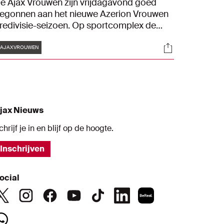
e Ajax Vrouwen zijn vrijdagavond goed
egonnen aan het nieuwe Azerion Vrouwen
redivisie-seizoen. Op sportcomplex de
oekomst werd Fortuna Sittard met 4-0
Tags
s
Socials
erslagen dankzij goals van Victoria Pelova
#AJAXVROUWEN
2), Soraya Verhoeve en een eigen doelpunt
an de gasten.
jax Nieuws
chrijf je in en blijf op de hoogte.
Inschrijven
ocial