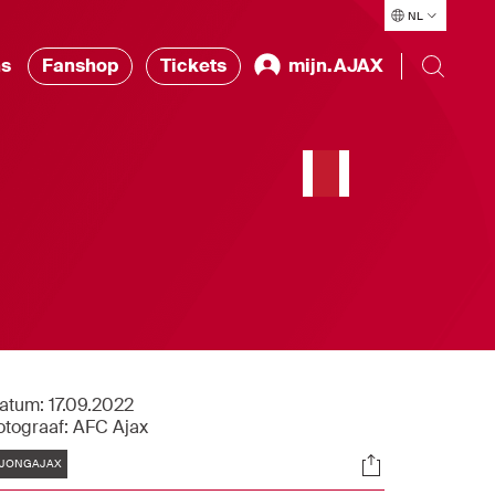
NL
ns
Fanshop
Tickets
mijn.AJAX
atum:
17.09.2022
otograaf:
AFC Ajax
Tags
Socials
JONGAJAX