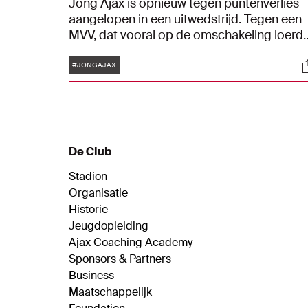
Jong Ajax is opnieuw tegen puntenverlies
aangelopen in een uitwedstrijd. Tegen een
MVV, dat vooral op de omschakeling loerde
liepen de Ajacieden tegen een 4-1-
Tags
S
nederlaag aan. De beloften wachten
#JONGAJAX
zodoende nog altijd op de eerste driepunte
in een uitwedstrijd in dit seizoen in de
Keuken Kampioen Divisie.
De Club
Stadion
Organisatie
Historie
Jeugdopleiding
Ajax Coaching Academy
Sponsors & Partners
Business
Maatschappelijk