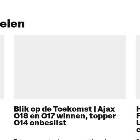
kelen
Blik op de Toekomst | Ajax
O18 en O17 winnen, topper
F
O14 onbeslist