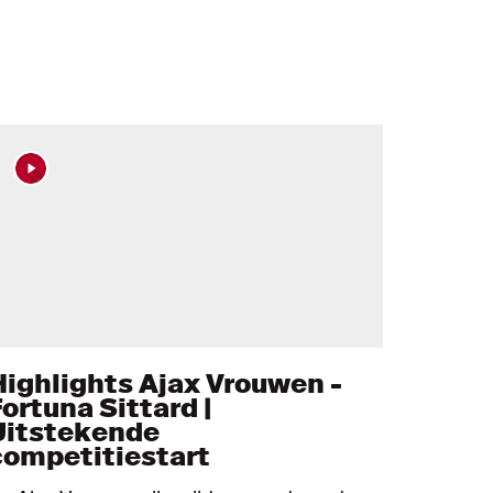
Highlights Ajax Vrouwen -
ortuna Sittard |
Uitstekende
competitiestart