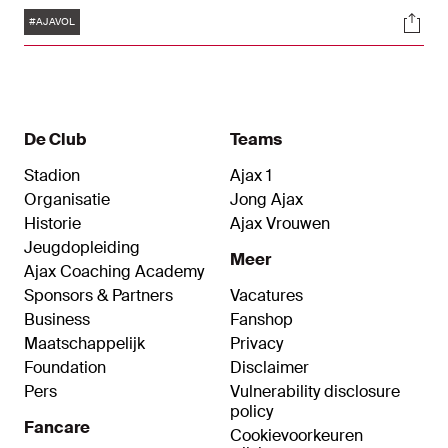
eerste wedstrijd onder trainer John van ’t Schip
Tags
Soci
een 2-0-overwinning. Aanvoerder Steven
#AJAVOL
Bergwijn brak in de tweede helft de ban, waarna
Chuba Akpom de eindstand bepaalde met zijn
eerste treffer in het Ajax-shirt.
De Club
Teams
Stadion
Ajax 1
Organisatie
Jong Ajax
Historie
Ajax Vrouwen
Jeugdopleiding
Meer
Ajax Coaching Academy
Sponsors & Partners
Vacatures
Business
Fanshop
Maatschappelijk
Privacy
Foundation
Disclaimer
Pers
Vulnerability disclosure
policy
Fancare
Cookievoorkeuren