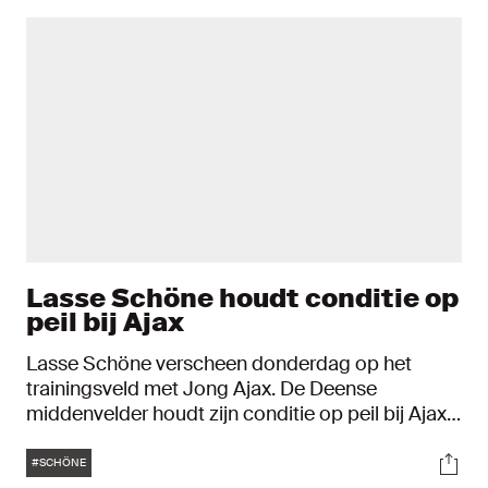
Lasse Schöne houdt conditie op
peil bij Ajax
Lasse Schöne verscheen donderdag op het
trainingsveld met Jong Ajax. De Deense
middenvelder houdt zijn conditie op peil bij Ajax,
nadat hij onlangs vertrok bij het Italiaanse Genoa.
Tags
Soci
#SCHÖNE