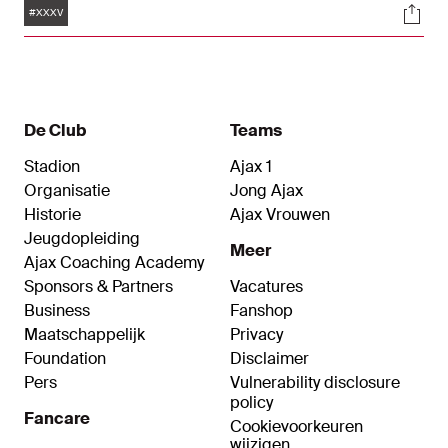
Tags
Soci
#XXXV
De Club
Teams
Stadion
Ajax 1
Organisatie
Jong Ajax
Historie
Ajax Vrouwen
Jeugdopleiding
Meer
Ajax Coaching Academy
Sponsors & Partners
Vacatures
Business
Fanshop
Maatschappelijk
Privacy
Foundation
Disclaimer
Pers
Vulnerability disclosure
policy
Fancare
Cookievoorkeuren
wijzigen