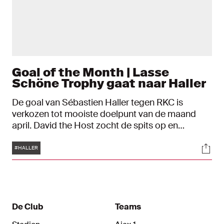
Goal of the Month | Lasse
Schöne Trophy gaat naar Haller
De goal van Sébastien Haller tegen RKC is
verkozen tot mooiste doelpunt van de maand
april. David the Host zocht de spits op en
overhandigde hem de Lasse Schöne Trophy.
Tags
Soci
Goal of the Month is powered by CST.
#HALLER
De Club
Teams