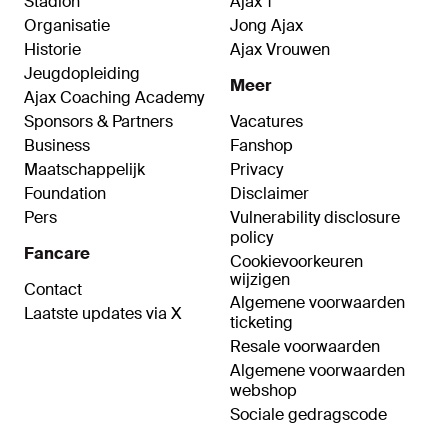
Stadion
Ajax 1
Organisatie
Jong Ajax
Historie
Ajax Vrouwen
Jeugdopleiding
Meer
Ajax Coaching Academy
Sponsors & Partners
Vacatures
Business
Fanshop
Maatschappelijk
Privacy
Foundation
Disclaimer
Pers
Vulnerability disclosure
policy
Fancare
Cookievoorkeuren
wijzigen
Contact
Algemene voorwaarden
Laatste updates via X
ticketing
Resale voorwaarden
Algemene voorwaarden
webshop
Sociale gedragscode