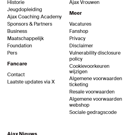
Historie
Ajax Vrouwen
Jeugdopleiding
Meer
Ajax Coaching Academy
Sponsors & Partners
Vacatures
Business
Fanshop
Maatschappelijk
Privacy
Foundation
Disclaimer
Pers
Vulnerability disclosure
policy
Fancare
Cookievoorkeuren
wijzigen
Contact
Algemene voorwaarden
Laatste updates via X
ticketing
Resale voorwaarden
Algemene voorwaarden
webshop
Sociale gedragscode
Ajax Nieuws