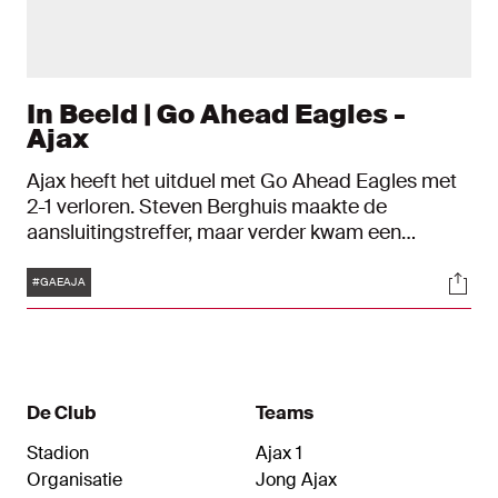
In Beeld | Go Ahead Eagles -
Ajax
Ajax heeft het uitduel met Go Ahead Eagles met
2-1 verloren. Steven Berghuis maakte de
aansluitingstreffer, maar verder kwam een
onmachtig Ajax niet. Hier volg je de wedstrijd in
Tags
Soci
foto's.
#GAEAJA
De Club
Teams
Stadion
Ajax 1
Organisatie
Jong Ajax