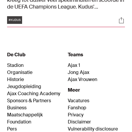
kreeg tot dusver veel speelminuten en scoorde in
de UEFA Champions League. Kudus'
spelvreugde en creativiteit kenmerken zijn stijl,
Tags
Soci
iets wat zijn voorbeeld ook heeft.
#KUDUS
De Club
Teams
Stadion
Ajax 1
Organisatie
Jong Ajax
Historie
Ajax Vrouwen
Jeugdopleiding
Meer
Ajax Coaching Academy
Sponsors & Partners
Vacatures
Business
Fanshop
Maatschappelijk
Privacy
Foundation
Disclaimer
Pers
Vulnerability disclosure