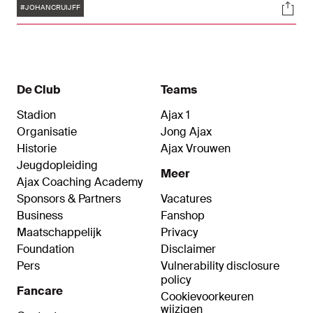
Tags
Soci
hoofdingang van de Johan Cruijff ArenA en is
#JOHANCRUIJFF
ontworpen door kunstenaar Hans Jouta. Het
beeldhouwwerk is tot stand gekomen door een
inzamelingsactie onder supporters op initiatief
van de Ajax Supporters Delegatie.
De Club
Teams
Stadion
Ajax 1
Organisatie
Jong Ajax
Historie
Ajax Vrouwen
Jeugdopleiding
Meer
Ajax Coaching Academy
Sponsors & Partners
Vacatures
Business
Fanshop
Maatschappelijk
Privacy
Foundation
Disclaimer
Pers
Vulnerability disclosure
policy
Fancare
Cookievoorkeuren
wijzigen